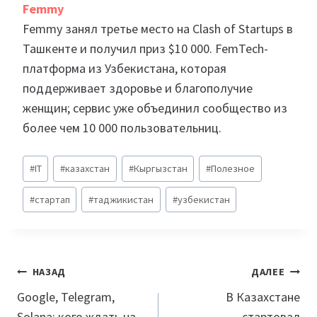
Femmy
Femmy занял третье место на Clash of Startups в
Ташкенте и получил приз $10 000. FemTech-
платформа из Узбекистана, которая
поддерживает здоровье и благополучие
женщин; сервис уже объединил сообщество из
более чем 10 000 пользовательниц.
Метки
#
IT
#
казахстан
#
Кыргызстан
#
Полезное
записи:
#
стартап
#
таджикистан
#
узбекистан
Навигация
НАЗАД
ДАЛЕЕ
по
Google, Telegram,
В Казахстане
Solana: кого ждать на
стартовал