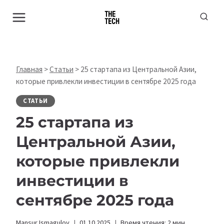
Перейти
к
содержимому
Главная
>
Статьи
>
25 стартапа из Центральной Азии,
которые привлекли инвестиции в сентябре 2025 года
СТАТЬИ
25 стартапа из
Центральной Азии,
которые привлекли
инвестиции в
сентябре 2025 года
Mansur Ismagulov
01.10.2025
Время чтения:
2
мин