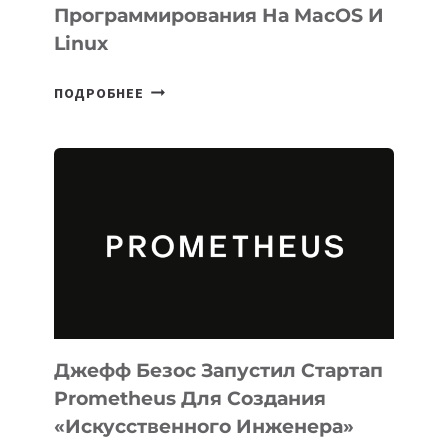
Программирования На MacOS И
Linux
META
ПОДРОБНЕЕ
ВЫПУСТИЛА
ИИ-
АГЕНТА
MUSE
CODE
ДЛЯ
ПРОГРАММИРОВАНИЯ
НА
MACOS
И
LINUX
Джефф Безос Запустил Стартап
Prometheus Для Создания
«искусственного Инженера»