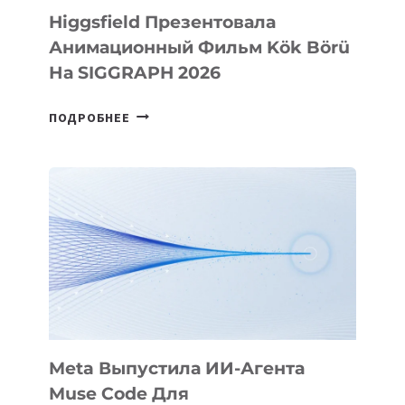
Higgsfield Презентовала
Анимационный Фильм Kök Börü
На SIGGRAPH 2026
HIGGSFIELD
ПОДРОБНЕЕ
ПРЕЗЕНТОВАЛА
АНИМАЦИОННЫЙ
ФИЛЬМ
KÖK
BÖRÜ
НА
SIGGRAPH
2026
Meta Выпустила ИИ-Агента
Muse Code Для