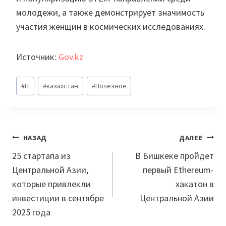
молодежи, а также демонстрирует значимость
участия женщин в космических исследованиях.
Источник:
Gov.kz
Метки
#
IT
#
казахстан
#
Полезное
записи:
Навигация
НАЗАД
ДАЛЕЕ
по
25 стартапа из
В Бишкеке пройдет
Центральной Азии,
первый Ethereum-
записям
которые привлекли
хакатон в
инвестиции в сентябре
Центральной Азии
2025 года