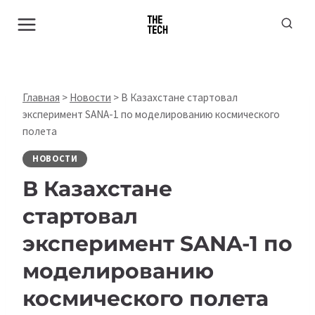
Перейти
к
содержимому
Главная
>
Новости
>
В Казахстане стартовал
эксперимент SANA-1 по моделированию космического
полета
НОВОСТИ
В Казахстане
стартовал
эксперимент SANA-1 по
моделированию
космического полета