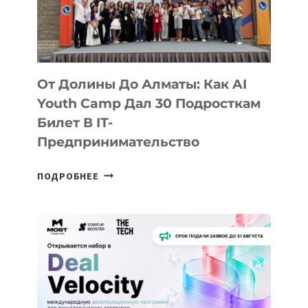
От Долины До Алматы: Как AI
Youth Camp Дал 30 Подросткам
Билет В IT-
Предпринимательство
ОТ
ПОДРОБНЕЕ
ДОЛИНЫ
ДО
АЛМАТЫ:
КАК
AI
YOUTH
CAMP