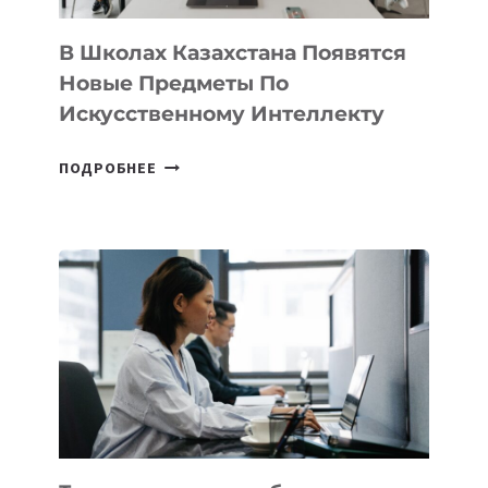
ДЛЯ
ТЕХНОЛОГИЧЕСКИХ
В Школах Казахстана Появятся
СТАРТАПОВ
Новые Предметы По
Искусственному Интеллекту
В
ПОДРОБНЕЕ
ШКОЛАХ
КАЗАХСТАНА
ПОЯВЯТСЯ
НОВЫЕ
ПРЕДМЕТЫ
ПО
ИСКУССТВЕННОМУ
ИНТЕЛЛЕКТУ