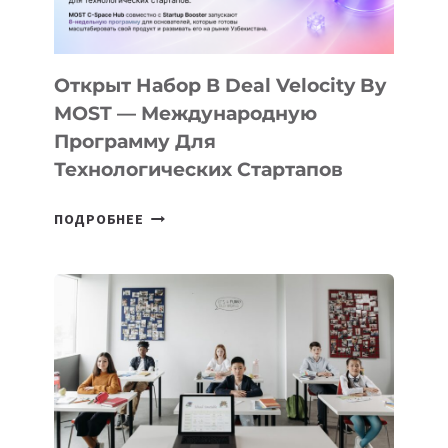
ДАЛ
30
ПОДРОСТКАМ
БИЛЕТ
Открыт Набор В Deal Velocity By
В
MOST — Международную
IT-
Программу Для
ПРЕДПРИНИМАТЕЛЬСТВО
Технологических Стартапов
ОТКРЫТ
ПОДРОБНЕЕ
НАБОР
В
DEAL
VELOCITY
BY
MOST
—
МЕЖДУНАРОДНУЮ
ПРОГРАММУ