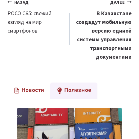
Навигация
НАЗАД
ДАЛЕЕ
по
POCO C65: свежий
В Казахстане
взгляд на мир
создадут мобильную
записям
смартфонов
версию единой
системы управления
транспортными
документами
Новости
Полезное