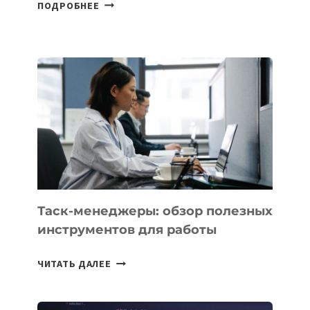
КАК
ПОДРОБНЕЕ
ГИПЕРМАГИСТРАЛЬ
«ЗАПАД-
ВОСТОК»
УСИЛИТ
СВЯЗЬ
В
РЕГИОНАХ
И
МЕЖДУНАРОДНЫЙ
ТРАНЗИТ
ДАННЫХ
Таск-менеджеры: обзор полезных
инструментов для работы
ТАСК-
ЧИТАТЬ ДАЛЕЕ
МЕНЕДЖЕРЫ:
ОБЗОР