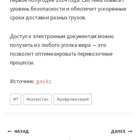
уровень безопасности и обеспечит ускоренные
сроки доставки разных грузов.
Доступ к электронным документам можно
получить из любого уголка мира — это
позволит оптимизировать перевозочные
процессы.
Источник:
gov.kz
Метки
#
IT
#
казахстан
#
цифровизация
записи:
Навигация
НАЗАД
ДАЛЕЕ