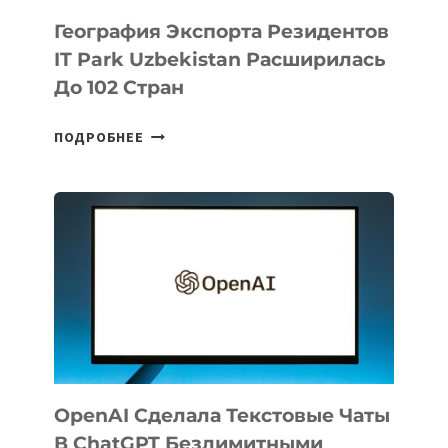
География Экспорта Резидентов
IT Park Uzbekistan Расширилась
До 102 Стран
ГЕОГРАФИЯ
ПОДРОБНЕЕ
ЭКСПОРТА
РЕЗИДЕНТОВ
IT
PARK
UZBEKISTAN
РАСШИРИЛАСЬ
ДО
102
СТРАН
OpenAI Сделала Текстовые Чаты
В ChatGPT Безлимитными