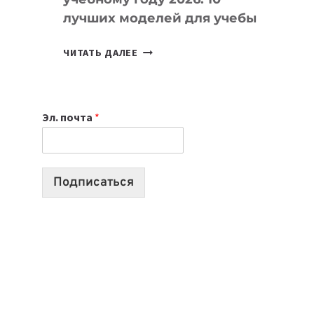
лучших моделей для учебы
КАКОЙ
ЧИТАТЬ ДАЛЕЕ
НОУТБУК
ВЫБРАТЬ
К
Эл. почта
*
УЧЕБНОМУ
ГОДУ
2026:
10
Подписаться
ЛУЧШИХ
МОДЕЛЕЙ
ДЛЯ
УЧЕБЫ