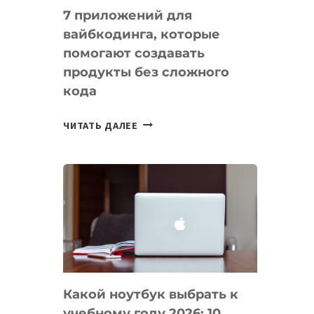
7 приложений для
вайбкодинга, которые
помогают создавать
продукты без сложного
кода
7
ЧИТАТЬ ДАЛЕЕ
ПРИЛОЖЕНИЙ
ДЛЯ
ВАЙБКОДИНГА,
КОТОРЫЕ
ПОМОГАЮТ
СОЗДАВАТЬ
ПРОДУКТЫ
БЕЗ
СЛОЖНОГО
Какой ноутбук выбрать к
КОДА
учебному году 2026: 10