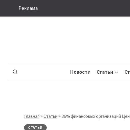
Перейти
Реклама
к
содержимому
Новости
Статьи
С
Главная
>
Статьи
>
36% финансовых организаций Цен
СТАТЬИ