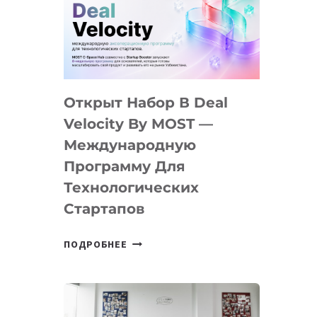
AI
YOUTH
CAMP
ДАЛ
30
Открыт Набор В Deal
ПОДРОСТКАМ
БИЛЕТ
Velocity By MOST —
В
Международную
IT-
Программу Для
ПРЕДПРИНИМАТЕЛЬСТВО
Технологических
Стартапов
ОТКРЫТ
ПОДРОБНЕЕ
НАБОР
В
DEAL
VELOCITY