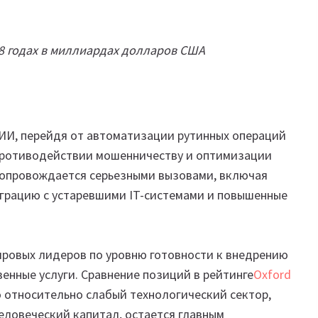
38 годах в миллиардах долларов США
ИИ, перейдя от автоматизации рутинных операций
 противодействии мошенничеству и оптимизации
сопровождается серьезными вызовами, включая
еграцию с устаревшими IT-системами и повышенные
ировых лидеров по уровню готовности к внедрению
венные услуги. Сравнение позиций в рейтинге
Oxford
о относительно слабый технологический сектор,
еловеческий капитал, остается главным