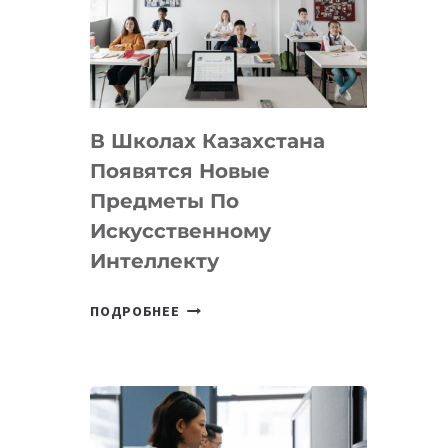
BY
MOST
—
МЕЖДУНАРОДНУЮ
ПРОГРАММУ
В Школах Казахстана
ДЛЯ
ТЕХНОЛОГИЧЕСКИХ
Появятся Новые
СТАРТАПОВ
Предметы По
Искусственному
Интеллекту
В
ПОДРОБНЕЕ
ШКОЛАХ
КАЗАХСТАНА
ПОЯВЯТСЯ
НОВЫЕ
ПРЕДМЕТЫ