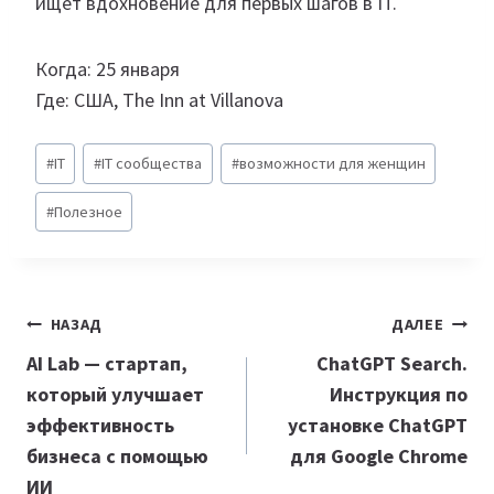
ищет вдохновение для первых шагов в IT.
Когда: 25 января
Где: США, The Inn at Villanova
Метки
#
IT
#
IT сообщества
#
возможности для женщин
записи:
#
Полезное
Навигация
НАЗАД
ДАЛЕЕ
по
AI Lab — стартап,
ChatGPT Search.
который улучшает
Инструкция по
записям
эффективность
установке ChatGPT
бизнеса с помощью
для Google Chrome
ИИ