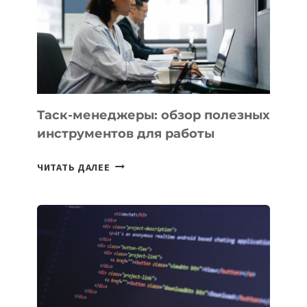
3
ЗАДАЧИ
ЕМУ
МОЖНО
ПОРУЧИТЬ
УЖЕ
СЕГОДНЯ
Таск-менеджеры: обзор полезных
инструментов для работы
ТАСК-
ЧИТАТЬ ДАЛЕЕ
МЕНЕДЖЕРЫ:
ОБЗОР
ПОЛЕЗНЫХ
ИНСТРУМЕНТОВ
ДЛЯ
РАБОТЫ