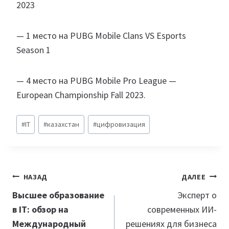
2023
— 1 место на PUBG Mobile Clans VS Esports
Season 1
— 4 место на PUBG Mobile Pro League —
European Championship Fall 2023.
Метки
#
IT
#
казахстан
#
цифровизация
записи:
Навигация
НАЗАД
ДАЛЕЕ
по
Высшее образование
Эксперт о
в IT: обзор на
современных ИИ-
записям
Международный
решениях для бизнеса