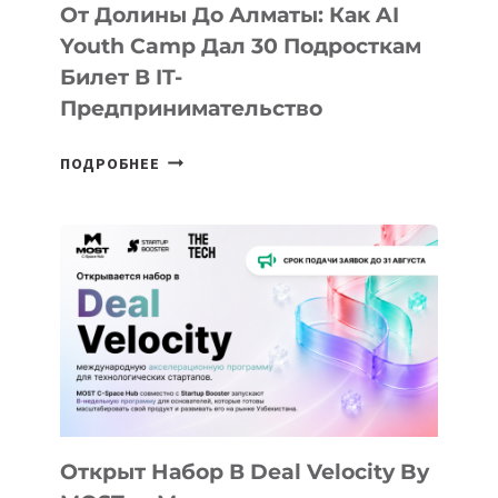
От Долины До Алматы: Как AI
Youth Camp Дал 30 Подросткам
Билет В IT-
Предпринимательство
ОТ
ПОДРОБНЕЕ
ДОЛИНЫ
ДО
АЛМАТЫ:
КАК
AI
YOUTH
CAMP
ДАЛ
30
ПОДРОСТКАМ
БИЛЕТ
Открыт Набор В Deal Velocity By
В