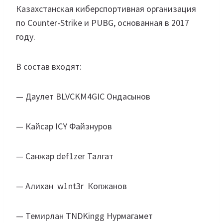
Казахстанская киберспортивная организация
по Counter-Strike и PUBG, основанная в 2017
году.
В состав входят:
— Даулет BLVCKM4GIC Ондасынов
— Кайсар ICY Файзнуров
— Санжар def1zer Талгат
— Алихан w1nt3r Копжанов
— Темирлан TNDKingg Нурмагамет