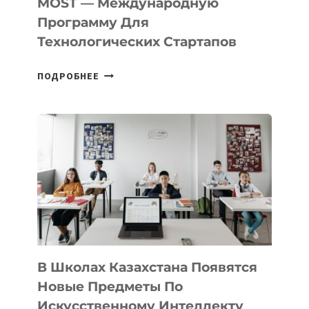
MOST — Международную
IT-
Программу Для
ПРЕДПРИНИМАТЕЛЬСТВО
Технологических Стартапов
ОТКРЫТ
ПОДРОБНЕЕ
НАБОР
В
DEAL
VELOCITY
BY
MOST
—
МЕЖДУНАРОДНУЮ
ПРОГРАММУ
ДЛЯ
ТЕХНОЛОГИЧЕСКИХ
В Школах Казахстана Появятся
СТАРТАПОВ
Новые Предметы По
Искусственному Интеллекту