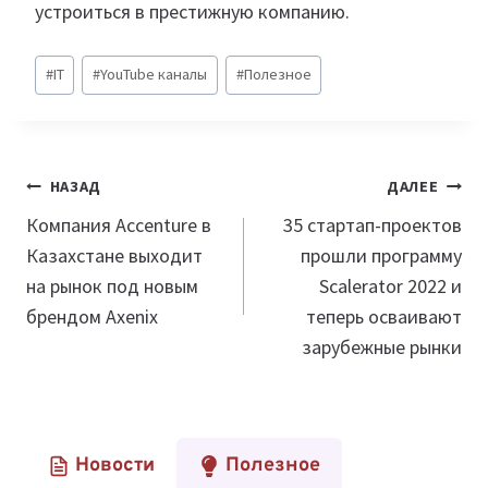
устроиться в престижную компанию.
Метки
#
IT
#
YouTube каналы
#
Полезное
записи:
Навигация
НАЗАД
ДАЛЕЕ
по
Компания Accenture в
35 стартап-проектов
Казахстане выходит
прошли программу
записям
на рынок под новым
Scalerator 2022 и
брендом Axenix
теперь осваивают
зарубежные рынки
Новости
Полезное