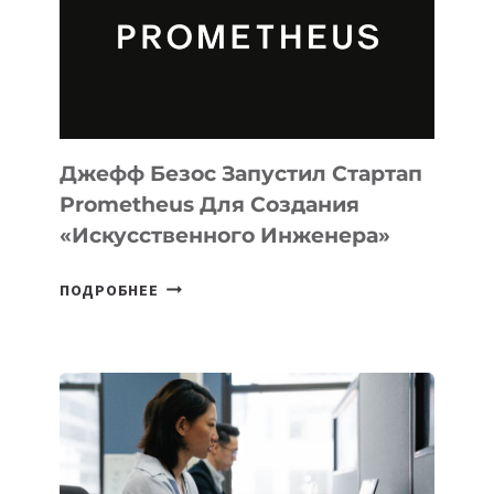
ДЛЯ
ПРОГРАММИРОВАНИЯ
НА
MACOS
И
LINUX
Джефф Безос Запустил Стартап
Prometheus Для Создания
«искусственного Инженера»
ДЖЕФФ
ПОДРОБНЕЕ
БЕЗОС
ЗАПУСТИЛ
СТАРТАП
PROMETHEUS
ДЛЯ
СОЗДАНИЯ
«ИСКУССТВЕННОГО