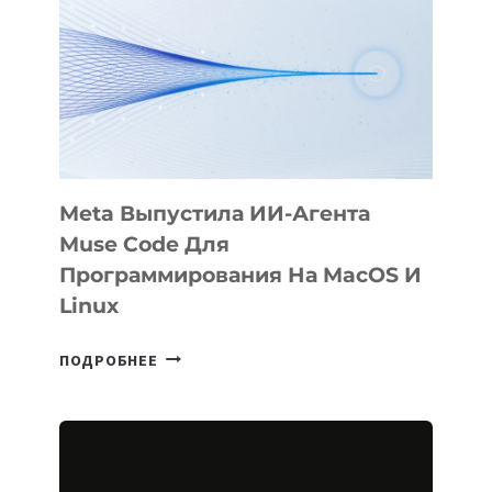
KÖK
BÖRÜ
НА
SIGGRAPH
2026
Meta Выпустила ИИ-Агента
Muse Code Для
Программирования На MacOS И
Linux
META
ПОДРОБНЕЕ
ВЫПУСТИЛА
ИИ-
АГЕНТА
MUSE
CODE