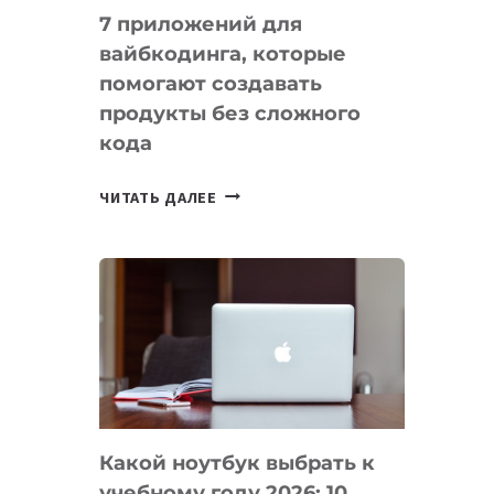
7 приложений для
вайбкодинга, которые
помогают создавать
продукты без сложного
кода
7
ЧИТАТЬ ДАЛЕЕ
ПРИЛОЖЕНИЙ
ДЛЯ
ВАЙБКОДИНГА,
КОТОРЫЕ
ПОМОГАЮТ
СОЗДАВАТЬ
ПРОДУКТЫ
БЕЗ
СЛОЖНОГО
Какой ноутбук выбрать к
КОДА
учебному году 2026: 10