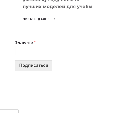
лучших моделей для учебы
КАКОЙ
ЧИТАТЬ ДАЛЕЕ
НОУТБУК
ВЫБРАТЬ
К
Эл. почта
*
УЧЕБНОМУ
ГОДУ
2026:
10
Подписаться
ЛУЧШИХ
МОДЕЛЕЙ
ДЛЯ
УЧЕБЫ