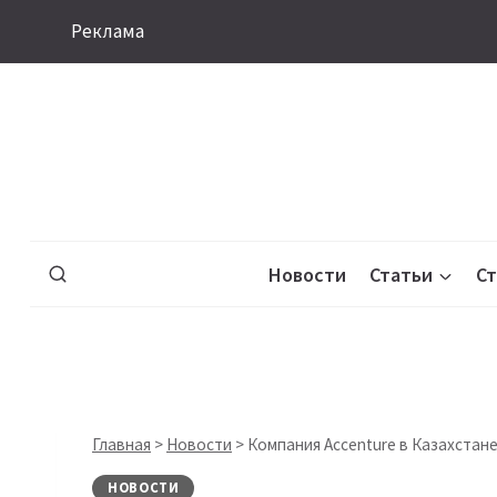
Перейти
Реклама
к
содержимому
Новости
Статьи
С
Главная
>
Новости
>
Компания Accenture в Казахстан
НОВОСТИ