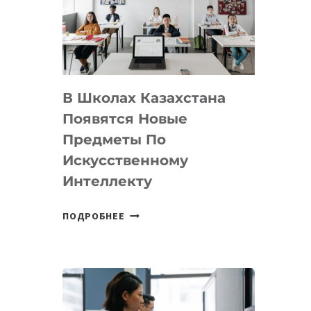
BY
MOST
—
МЕЖДУНАРОДНУЮ
ПРОГРАММУ
В Школах Казахстана
ДЛЯ
ТЕХНОЛОГИЧЕСКИХ
Появятся Новые
СТАРТАПОВ
Предметы По
Искусственному
Интеллекту
В
ПОДРОБНЕЕ
ШКОЛАХ
КАЗАХСТАНА
ПОЯВЯТСЯ
НОВЫЕ
ПРЕДМЕТЫ