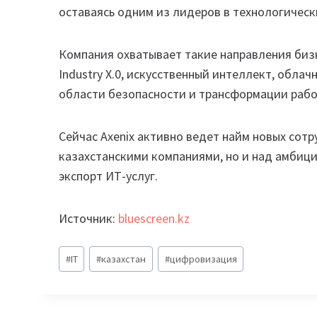
оставаясь одним из лидеров в технологическ
Компания охватывает такие направления биз
Industry X.0, искусственный интеллект, облач
области безопасности и трансформации рабо
Сейчас Axenix активно ведет найм новых сотр
казахстанскими компаниями, но и над амби
экспорт ИТ-услуг.
Источник:
bluescreen.kz
Метки
#
IT
#
казахстан
#
цифровизация
записи: