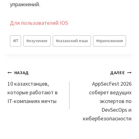
упражнений.
Для пользователей IOS
Метки
#
IT
#
изучение
#
казахский язык
#
приложения
записи:
Навигация
НАЗАД
ДАЛЕЕ
по
10 казахстанцев,
AppSecFest 2026
которые работают в
соберет ведущих
записям
IT-компаниях мечты
экспертов по
DevSecOps и
кибербезопасности