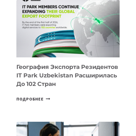
ПОЯВЯТСЯ
НОВЫЕ
ПРЕДМЕТЫ
ПО
ИСКУССТВЕННОМУ
ИНТЕЛЛЕКТУ
География Экспорта Резидентов
IT Park Uzbekistan Расширилась
До 102 Стран
ГЕОГРАФИЯ
ПОДРОБНЕЕ
ЭКСПОРТА
РЕЗИДЕНТОВ
IT
PARK
UZBEKISTAN