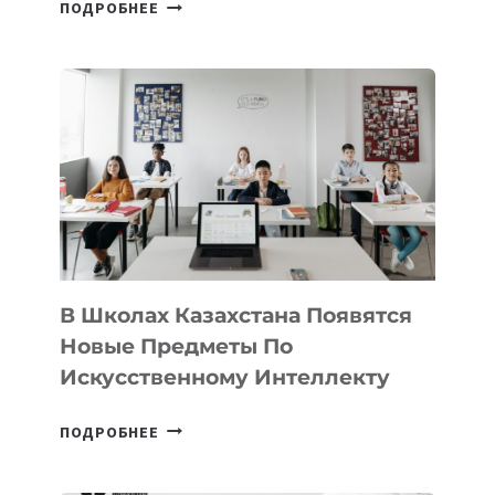
ОТКРЫТ
ПОДРОБНЕЕ
НАБОР
В
DEAL
VELOCITY
BY
MOST
—
МЕЖДУНАРОДНУЮ
ПРОГРАММУ
ДЛЯ
ТЕХНОЛОГИЧЕСКИХ
В Школах Казахстана Появятся
СТАРТАПОВ
Новые Предметы По
Искусственному Интеллекту
В
ПОДРОБНЕЕ
ШКОЛАХ
КАЗАХСТАНА