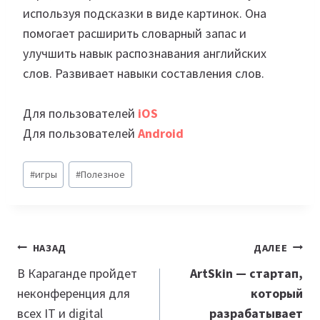
используя подсказки в виде картинок. Она
помогает расширить словарный запас и
улучшить навык распознавания английских
слов. Развивает навыки составления слов.
Для пользователей
iOS
Для пользователей
Android
Метки
#
игры
#
Полезное
записи:
Навигация
НАЗАД
ДАЛЕЕ
по
В Караганде пройдет
ArtSkin — стартап,
неконференция для
который
записям
всех IT и digital
разрабатывает