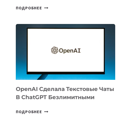
ГЕОГРАФИЯ
ПОДРОБНЕЕ
ЭКСПОРТА
РЕЗИДЕНТОВ
IT
PARK
UZBEKISTAN
РАСШИРИЛАСЬ
ДО
102
СТРАН
OpenAI Сделала Текстовые Чаты
В ChatGPT Безлимитными
OPENAI
ПОДРОБНЕЕ
СДЕЛАЛА
ТЕКСТОВЫЕ