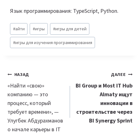
Язык программирования: TypeScript, Python.
Метки
#
айти
#
игры
#
игры для детей
записи:
#
игры для изучения программирования
Навигация
НАЗАД
ДАЛЕЕ
по
«Найти «свою»
BI Group и Most IT Hub
компанию — это
Almaty ищут
записям
процесс, который
инновации в
требует времени», —
строительстве через
Улугбек Абдурахманов
BI Synergy Sprint
о начале карьеры в IT