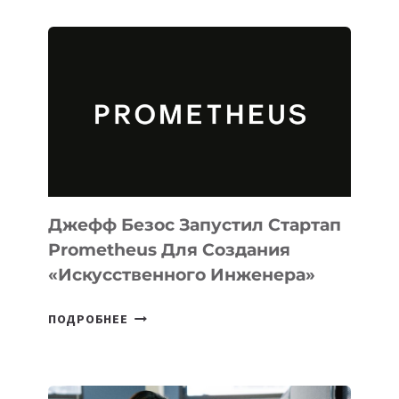
ИИ-
АГЕНТА
MUSE
CODE
ДЛЯ
ПРОГРАММИРОВАНИЯ
НА
MACOS
И
LINUX
Джефф Безос Запустил Стартап
Prometheus Для Создания
«искусственного Инженера»
ДЖЕФФ
ПОДРОБНЕЕ
БЕЗОС
ЗАПУСТИЛ
СТАРТАП