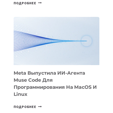
HIGGSFIELD
ПОДРОБНЕЕ
ПРЕЗЕНТОВАЛА
АНИМАЦИОННЫЙ
ФИЛЬМ
KÖK
BÖRÜ
НА
SIGGRAPH
2026
Meta Выпустила ИИ-Агента
Muse Code Для
Программирования На MacOS И
Linux
META
ПОДРОБНЕЕ
ВЫПУСТИЛА