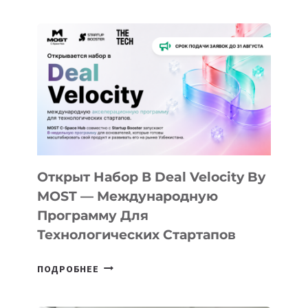
ДО
АЛМАТЫ:
КАК
AI
YOUTH
CAMP
ДАЛ
30
ПОДРОСТКАМ
БИЛЕТ
Открыт Набор В Deal Velocity By
В
MOST — Международную
IT-
Программу Для
ПРЕДПРИНИМАТЕЛЬСТВО
Технологических Стартапов
ОТКРЫТ
ПОДРОБНЕЕ
НАБОР
В