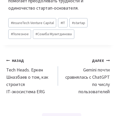
помогает преодолевать трудности и
одиночество стартап-основателя.
Метки
#
InsureTech Venture Capital
#
IT
#
startap
записи:
#
Полезное
#
Сохиба Мухитдинова
Навигация
НАЗАД
ДАЛЕЕ
по
Tech Heads. Еркен
Gemini почти
Шназбаев о том, как
сравнялась с ChatGPT
записям
строится
по числу
IT‑экосистема ERG
пользователей