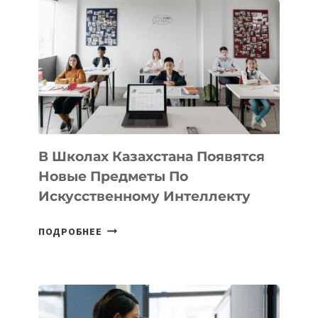
DEAL
VELOCITY
BY
MOST
—
МЕЖДУНАРОДНУЮ
ПРОГРАММУ
ДЛЯ
ТЕХНОЛОГИЧЕСКИХ
В Школах Казахстана Появятся
СТАРТАПОВ
Новые Предметы По
Искусственному Интеллекту
В
ПОДРОБНЕЕ
ШКОЛАХ
КАЗАХСТАНА
ПОЯВЯТСЯ
НОВЫЕ
ПРЕДМЕТЫ