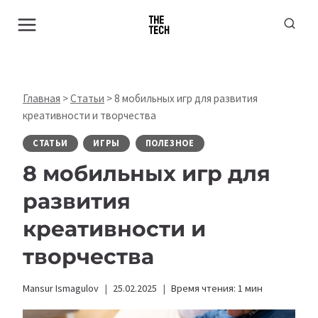
Перейти
к
содержимому
Главная
>
Статьи
>
8 мобильных игр для развития
креативности и творчества
СТАТЬИ
ИГРЫ
ПОЛЕЗНОЕ
8 мобильных игр для
развития
креативности и
творчества
Mansur Ismagulov
25.02.2025
Время чтения:
1
мин