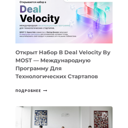
КАК
AI
YOUTH
CAMP
ДАЛ
30
ПОДРОСТКАМ
БИЛЕТ
Открыт Набор В Deal Velocity By
В
MOST — Международную
IT-
Программу Для
ПРЕДПРИНИМАТЕЛЬСТВО
Технологических Стартапов
ОТКРЫТ
ПОДРОБНЕЕ
НАБОР
В
DEAL
VELOCITY
BY