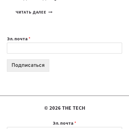
КАКОЙ
ЧИТАТЬ ДАЛЕЕ
НОУТБУК
ВЫБРАТЬ
К
Эл. почта
*
УЧЕБНОМУ
ГОДУ
2026:
10
Подписаться
ЛУЧШИХ
МОДЕЛЕЙ
ДЛЯ
УЧЕБЫ
© 2026 THE TECH
Эл. почта
*