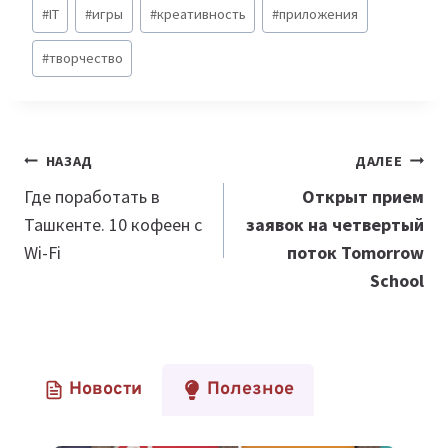
Метки
#
IT
#
игры
#
креативность
#
приложения
записи:
#
творчество
Навигация
НАЗАД
ДАЛЕЕ
по
Где поработать в
Открыт прием
Ташкенте. 10 кофеен с
заявок на четвертый
записям
Wi-Fi
поток Tomorrow
School
Новости
Полезное