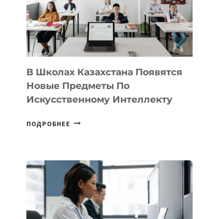
MOST
—
МЕЖДУНАРОДНУЮ
ПРОГРАММУ
ДЛЯ
ТЕХНОЛОГИЧЕСКИХ
В Школах Казахстана Появятся
СТАРТАПОВ
Новые Предметы По
Искусственному Интеллекту
В
ПОДРОБНЕЕ
ШКОЛАХ
КАЗАХСТАНА
ПОЯВЯТСЯ
НОВЫЕ
ПРЕДМЕТЫ
ПО
ИСКУССТВЕННОМУ
ИНТЕЛЛЕКТУ