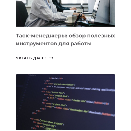
ЕМУ
МОЖНО
ПОРУЧИТЬ
УЖЕ
СЕГОДНЯ
Таск-менеджеры: обзор полезных
инструментов для работы
ТАСК-
ЧИТАТЬ ДАЛЕЕ
МЕНЕДЖЕРЫ:
ОБЗОР
ПОЛЕЗНЫХ
ИНСТРУМЕНТОВ
ДЛЯ
РАБОТЫ