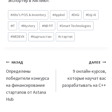
экспортер в Англию».
Метки
#
Alto’s POS & Inventory
#
Appkel
#
DiGi
#
Enji AI
записи:
#
IT
#
Mystory
#
NB FIT
#
Smart Technologies
#
WEDEVX
#
Кыргызстан
#
стартап
Навигация
НАЗАД
ДАЛЕЕ
по
Определены
9 онлайн-курсов,
победители конкурса
которые научат вас
записям
на финансирование
разрабатывать на С++
стартапов от Astana
Hub