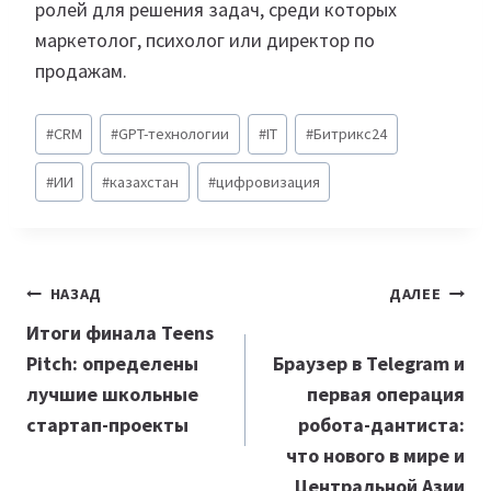
ролей для решения задач, среди которых
маркетолог, психолог или директор по
продажам.
Метки
#
CRM
#
GPT-технологии
#
IT
#
Битрикс24
записи:
#
ИИ
#
казахстан
#
цифровизация
Навигация
НАЗАД
ДАЛЕЕ
по
Итоги финала Teens
Pitch: определены
Браузер в Telegram и
записям
лучшие школьные
первая операция
стартап-проекты
робота-дантиста:
что нового в мире и
Центральной Азии