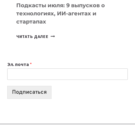
УЧЕБЫ
Подкасты июля: 9 выпусков о
технологиях, ИИ-агентах и
стартапах
ПОДКАСТЫ
ЧИТАТЬ ДАЛЕЕ
ИЮЛЯ:
9
ВЫПУСКОВ
Эл. почта
*
О
ТЕХНОЛОГИЯХ,
ИИ-
АГЕНТАХ
Подписаться
И
СТАРТАПАХ