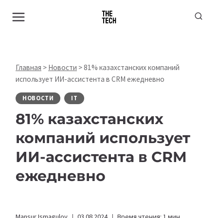
Перейти
к
содержимому
Главная
>
Новости
>
81% казахстанских компаний
использует ИИ-ассистента в CRM ежедневно
НОВОСТИ
IT
81% казахстанских
компаний использует
ИИ-ассистента в CRM
ежедневно
Mansur Ismagulov
03.08.2024
Время чтения:
1
мин