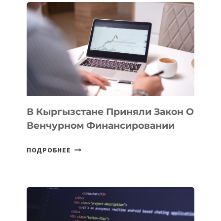
ПЕРВЫЙ
SILK
ROAD
FINANCE
&
TECHNOLOGY
FORUM
В Кыргызстане Приняли Закон О
Венчурном Финансировании
В
ПОДРОБНЕЕ
КЫРГЫЗСТАНЕ
ПРИНЯЛИ
ЗАКОН
О
ВЕНЧУРНОМ