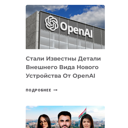
ОПРЕДЕЛЕНЫ
ПРИОРИТЕТНЫЕ
ЗАДАЧИ
ПО
РАЗВИТИЮ
ЭКОСИСТЕМЫ
ИСКУССТВЕННОГО
ИНТЕЛЛЕКТА
Стали Известны Детали
Внешнего Вида Нового
Устройства От OpenAI
СТАЛИ
ПОДРОБНЕЕ
ИЗВЕСТНЫ
ДЕТАЛИ
ВНЕШНЕГО
ВИДА
НОВОГО