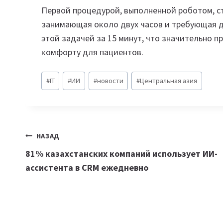
Первой процедурой, выполненной роботом, ст
занимающая около двух часов и требующая дв
этой задачей за 15 минут, что значительно п
комфорту для пациентов.
Метки
#
IT
#
ИИ
#
новости
#
Центральная азия
записи:
Навигация
НАЗАД
81% казахстанских компаний использует ИИ-
по
ассистента в CRM ежедневно
записям