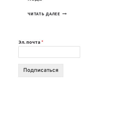
7
ЧИТАТЬ ДАЛЕЕ
ПРИЛОЖЕНИЙ
ДЛЯ
ВАЙБКОДИНГА,
Эл. почта
*
КОТОРЫЕ
ПОМОГАЮТ
СОЗДАВАТЬ
ПРОДУКТЫ
Подписаться
БЕЗ
СЛОЖНОГО
КОДА