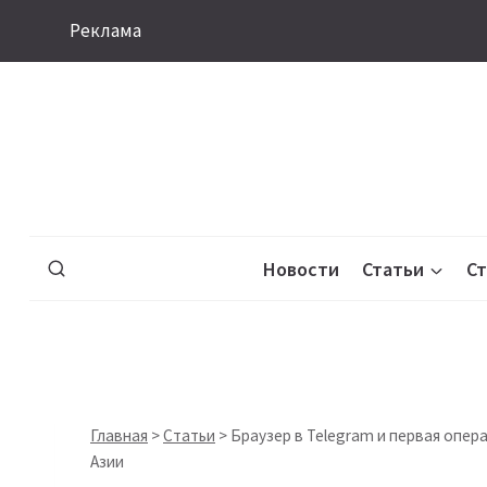
Перейти
Реклама
к
содержимому
Новости
Статьи
С
Главная
>
Статьи
>
Браузер в Telegram и первая опер
Азии