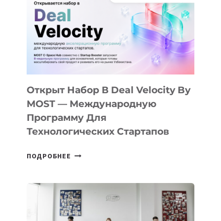
AI
YOUTH
CAMP
ДАЛ
30
ПОДРОСТКАМ
БИЛЕТ
Открыт Набор В Deal Velocity By
В
MOST — Международную
IT-
Программу Для
ПРЕДПРИНИМАТЕЛЬСТВО
Технологических Стартапов
ОТКРЫТ
ПОДРОБНЕЕ
НАБОР
В
DEAL
VELOCITY
BY