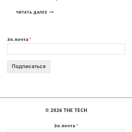
КАКОЙ
ЧИТАТЬ ДАЛЕЕ
НОУТБУК
ВЫБРАТЬ
К
Эл. почта
*
УЧЕБНОМУ
ГОДУ
2026:
10
Подписаться
ЛУЧШИХ
МОДЕЛЕЙ
ДЛЯ
УЧЕБЫ
© 2026 THE TECH
Эл. почта
*