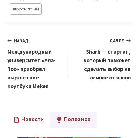
записи:
#
курсы по ИИ
Навигация
НАЗАД
ДАЛЕЕ
по
Международный
Sharh — стартап,
университет «Ала-
который поможет
записям
Тоо» приобрел
сделать выбор на
кыргызские
основе отзывов
ноутбуки Meken
Новости
Полезное