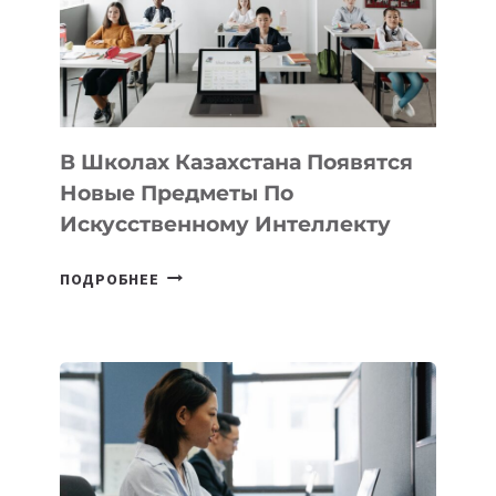
MOST
—
МЕЖДУНАРОДНУЮ
ПРОГРАММУ
ДЛЯ
ТЕХНОЛОГИЧЕСКИХ
В Школах Казахстана Появятся
СТАРТАПОВ
Новые Предметы По
Искусственному Интеллекту
В
ПОДРОБНЕЕ
ШКОЛАХ
КАЗАХСТАНА
ПОЯВЯТСЯ
НОВЫЕ
ПРЕДМЕТЫ
ПО
ИСКУССТВЕННОМУ
ИНТЕЛЛЕКТУ