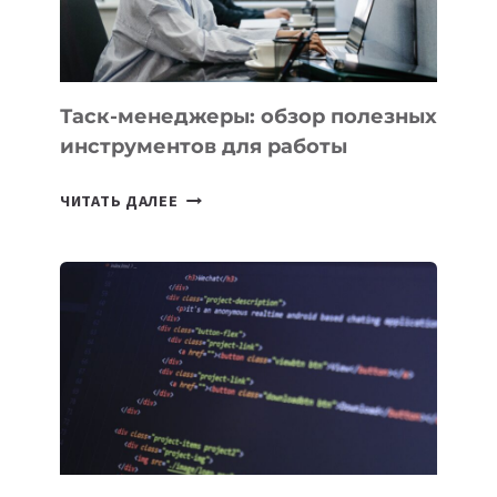
МОЖНО
ПОРУЧИТЬ
УЖЕ
СЕГОДНЯ
Таск-менеджеры: обзор полезных
инструментов для работы
ТАСК-
ЧИТАТЬ ДАЛЕЕ
МЕНЕДЖЕРЫ:
ОБЗОР
ПОЛЕЗНЫХ
ИНСТРУМЕНТОВ
ДЛЯ
РАБОТЫ