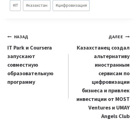
Метки
#
IT
#
казахстан
#
цифровизация
записи:
Навигация
НАЗАД
ДАЛЕЕ
по
IT Park и Coursera
​​Казахстанец создал
запускают
альтернативу
записям
совместную
иностранным
образовательную
сервисам по
программу
цифровизации
бизнеса и привлек
инвестиции от MOST
Ventures и UMAY
Angels Club