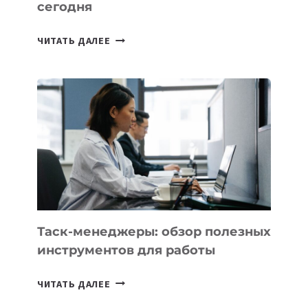
сегодня
ИИ-
ЧИТАТЬ ДАЛЕЕ
АССИСТЕНТ
ДЛЯ
БИЗНЕСА:
КАКИЕ
3
ЗАДАЧИ
ЕМУ
МОЖНО
ПОРУЧИТЬ
УЖЕ
СЕГОДНЯ
Таск-менеджеры: обзор полезных
инструментов для работы
ТАСК-
ЧИТАТЬ ДАЛЕЕ
МЕНЕДЖЕРЫ: