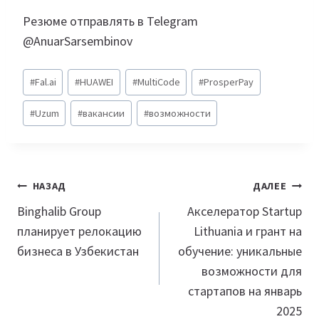
Резюме отправлять в Telegram
@AnuarSarsembinov
Метки
#
Fal.ai
#
HUAWEI
#
MultiCode
#
ProsperPay
записи:
#
Uzum
#
вакансии
#
возможности
Навигация
НАЗАД
ДАЛЕЕ
по
Binghalib Group
Акселератор Startup
планирует релокацию
Lithuania и грант на
записям
бизнеса в Узбекистан
обучение: уникальные
возможности для
стартапов на январь
2025