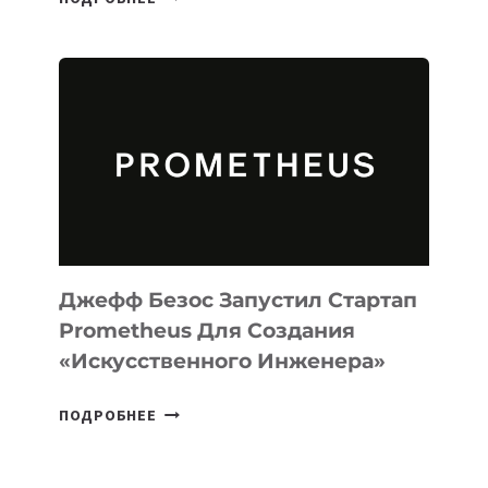
ВЫПУСТИЛА
ИИ-
АГЕНТА
MUSE
CODE
ДЛЯ
ПРОГРАММИРОВАНИЯ
НА
MACOS
И
LINUX
Джефф Безос Запустил Стартап
Prometheus Для Создания
«искусственного Инженера»
ДЖЕФФ
ПОДРОБНЕЕ
БЕЗОС
ЗАПУСТИЛ