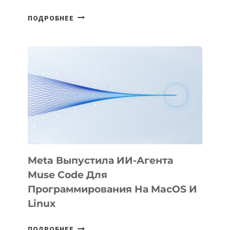
HIGGSFIELD
ПОДРОБНЕЕ
ПРЕЗЕНТОВАЛА
АНИМАЦИОННЫЙ
ФИЛЬМ
KÖK
BÖRÜ
НА
SIGGRAPH
2026
Meta Выпустила ИИ-Агента
Muse Code Для
Программирования На MacOS И
Linux
META
ПОДРОБНЕЕ