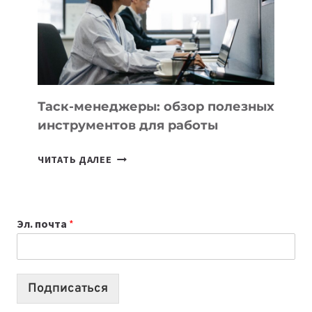
ЗАДАЧИ
ЕМУ
МОЖНО
ПОРУЧИТЬ
УЖЕ
СЕГОДНЯ
Таск-менеджеры: обзор полезных
инструментов для работы
ТАСК-
ЧИТАТЬ ДАЛЕЕ
МЕНЕДЖЕРЫ:
ОБЗОР
ПОЛЕЗНЫХ
Эл. почта
*
ИНСТРУМЕНТОВ
ДЛЯ
РАБОТЫ
Подписаться