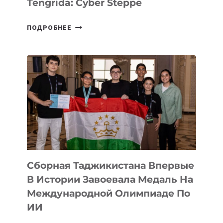
Tengrida: Cyber Steppe
НА
ПОДРОБНЕЕ
COMIC
CON
ASTANA
ПРЕДСТАВИЛИ
АРТ-
ФИЛЬМ
TENGRIDA:
CYBER
STEPPE
Сборная Таджикистана Впервые
В Истории Завоевала Медаль На
Международной Олимпиаде По
ИИ