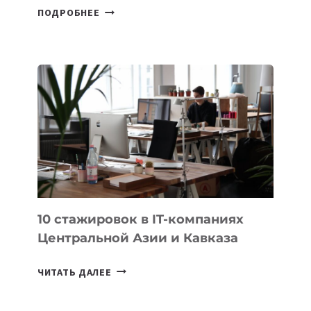
СБОРНАЯ
ПОДРОБНЕЕ
ТАДЖИКИСТАНА
ВПЕРВЫЕ
В
ИСТОРИИ
ЗАВОЕВАЛА
МЕДАЛЬ
НА
МЕЖДУНАРОДНОЙ
ОЛИМПИАДЕ
ПО
ИИ
10 стажировок в IT-компаниях
Центральной Азии и Кавказа
10
ЧИТАТЬ ДАЛЕЕ
СТАЖИРОВОК
В