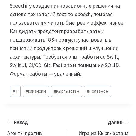
Speechify создает инновационные решения на
основе технологий text-to-speech, помогая
пользователям читать быстрее и эффективнее.
Кандидату предстоит разрабатывать и
поддерживать iOS-продукт, участвовать в
принятии продуктовых решений и улучшении
архитектуры. Требуется опыт работы со Swift,
SwiftUI, CI/CD, Git, Fastlane и понимание SOLID.
Формат работы — удаленный.
Метки
#
IT
#
вакансии
#
Кыргызстан
#
Полезное
записи:
Навигация
НАЗАД
ДАЛЕЕ
по
Агенты против
Игра из Кыргызстана