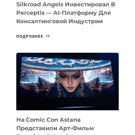
Silkroad Angels Инвестировал В
Perceptis — AI-Платформу Для
Консалтинговой Индустрии
SILKROAD
ПОДРОБНЕЕ
ANGELS
ИНВЕСТИРОВАЛ
В
PERCEPTIS
—
AI-
ПЛАТФОРМУ
ДЛЯ
КОНСАЛТИНГОВОЙ
ИНДУСТРИИ
На Comic Con Astana
Представили Арт-Фильм