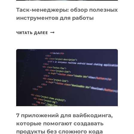
СЕГОДНЯ
Таск-менеджеры: обзор полезных
инструментов для работы
ТАСК-
ЧИТАТЬ ДАЛЕЕ
МЕНЕДЖЕРЫ:
ОБЗОР
ПОЛЕЗНЫХ
ИНСТРУМЕНТОВ
ДЛЯ
РАБОТЫ
7 приложений для вайбкодинга,
которые помогают создавать
продукты без сложного кода