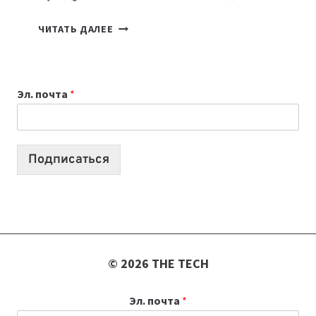
7
ЧИТАТЬ ДАЛЕЕ
ПРИЛОЖЕНИЙ
ДЛЯ
ВАЙБКОДИНГА,
Эл. почта
*
КОТОРЫЕ
ПОМОГАЮТ
СОЗДАВАТЬ
ПРОДУКТЫ
Подписаться
БЕЗ
СЛОЖНОГО
КОДА
© 2026 THE TECH
Эл. почта
*