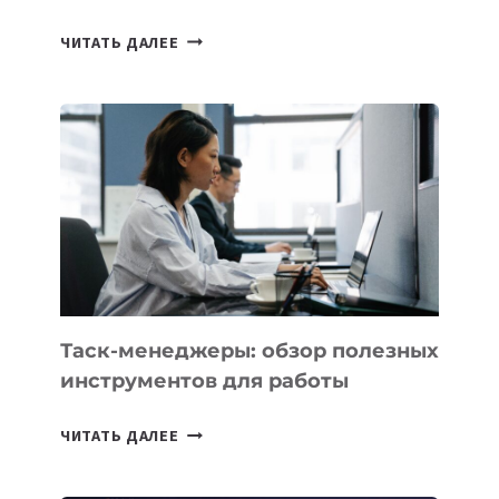
ИИ-
ЧИТАТЬ ДАЛЕЕ
АССИСТЕНТ
ДЛЯ
БИЗНЕСА:
КАКИЕ
3
ЗАДАЧИ
ЕМУ
МОЖНО
ПОРУЧИТЬ
УЖЕ
СЕГОДНЯ
Таск-менеджеры: обзор полезных
инструментов для работы
ТАСК-
ЧИТАТЬ ДАЛЕЕ
МЕНЕДЖЕРЫ:
ОБЗОР