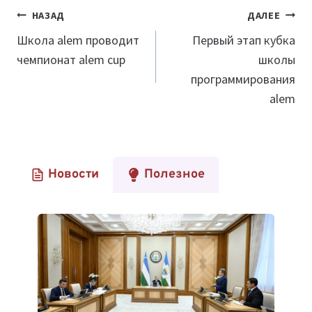
Навигация
НАЗАД
ДАЛЕЕ
по
Школа alem проводит
Первый этап кубка
чемпионат alem cup
школы
записям
программирования
alem
Новости
Полезное