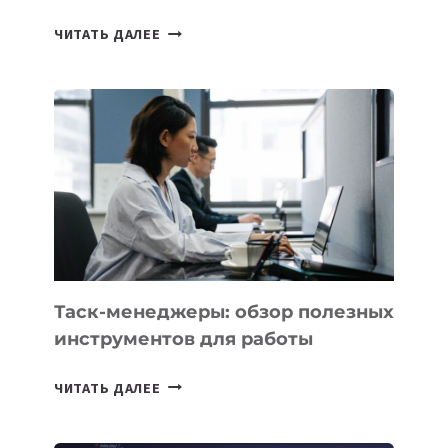
ИИ-
ЧИТАТЬ ДАЛЕЕ
АССИСТЕНТ
ДЛЯ
БИЗНЕСА:
КАКИЕ
3
ЗАДАЧИ
ЕМУ
МОЖНО
ПОРУЧИТЬ
УЖЕ
СЕГОДНЯ
Таск-менеджеры: обзор полезных
инструментов для работы
ТАСК-
ЧИТАТЬ ДАЛЕЕ
МЕНЕДЖЕРЫ:
ОБЗОР