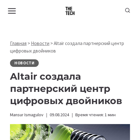
Перейти
к
содержимому
Главная
>
Новости
>
Altair создала партнерский центр
цифровых двойников
НОВОСТИ
Altair создала
партнерский центр
цифровых двойников
Mansur Ismagulov
09.08.2024
Время чтения:
1
мин