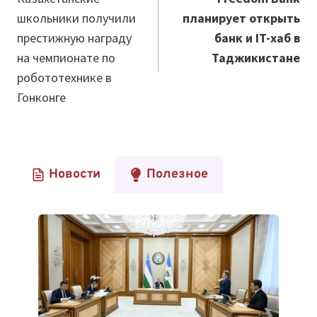
по
школьники получили
планирует открыть
записям
престижную награду
банк и IT-хаб в
на чемпионате по
Таджикистане
робототехнике в
Гонконге
Новости
Полезное