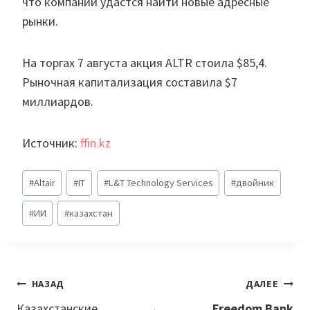
что компании удастся найти новые адресные
рынки.
На торгах 7 августа акция ALTR стоила $85,4.
Рыночная капитализация составила $7
миллиардов.
Источник:
ffin.kz
Метки
#
Altair
#
IT
#
L&T Technology Services
#
двойник
записи:
#
ИИ
#
казахстан
Навигация
НАЗАД
ДАЛЕЕ
Казахстанские
Freedom Bank