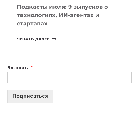
УЧЕБЫ
Подкасты июля: 9 выпусков о
технологиях, ИИ-агентах и
стартапах
ПОДКАСТЫ
ЧИТАТЬ ДАЛЕЕ
ИЮЛЯ:
9
ВЫПУСКОВ
Эл. почта
*
О
ТЕХНОЛОГИЯХ,
ИИ-
АГЕНТАХ
Подписаться
И
СТАРТАПАХ