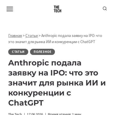
Перейти
к
содержимому
Главная
>
Статьи
>
Anthropic подала заявку на IPO: что
это значит для рынка ИИ и конкуренции с ChatGPT
СТАТЬИ
ПОЛЕЗНОЕ
Anthropic подала
заявку на IPO: что это
значит для рынка ИИ и
конкуренции с
ChatGPT
The Tech
17.06.2026
Время чтения:
1
мин