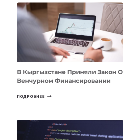
ПЕРВЫЙ
SILK
ROAD
FINANCE
&
TECHNOLOGY
FORUM
В Кыргызстане Приняли Закон О
Венчурном Финансировании
В
ПОДРОБНЕЕ
КЫРГЫЗСТАНЕ
ПРИНЯЛИ
ЗАКОН
О
ВЕНЧУРНОМ