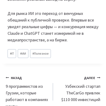
Для рынка ИИ это переход от венчурных
обещаний к публичной проверке. Впервые все
увидят реальные цифры — и конкуренция между
Claude и ChatGPT станет измеримой не в
медиапространстве, а на бирже.
Метки
#
IT
#
ИИ
#
Полезное
записи:
Навигация
НАЗАД
ДАЛЕЕ
по
9 программистов из
Узбекский стартап
Грузии, которые
TheCarGo привлек
записям
работают в компаниях
$110 000 инвестиций