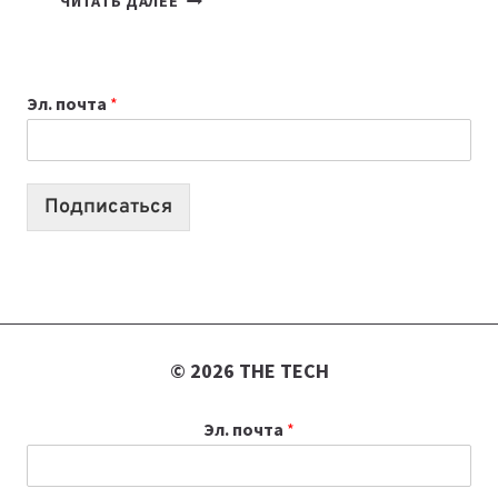
ЧИТАТЬ ДАЛЕЕ
ПРИЛОЖЕНИЙ
ДЛЯ
ВАЙБКОДИНГА,
Эл. почта
*
КОТОРЫЕ
ПОМОГАЮТ
СОЗДАВАТЬ
ПРОДУКТЫ
Подписаться
БЕЗ
СЛОЖНОГО
КОДА
© 2026 THE TECH
Эл. почта
*