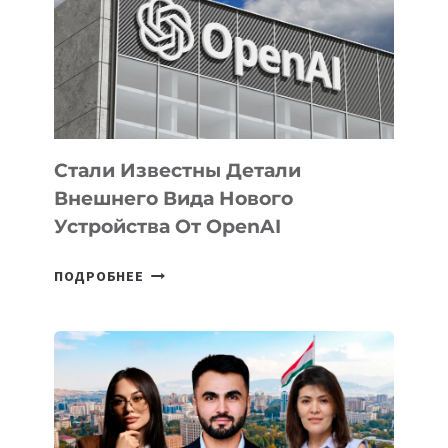
ПО
РАЗВИТИЮ
ЭКОСИСТЕМЫ
ИСКУССТВЕННОГО
ИНТЕЛЛЕКТА
Стали Известны Детали
Внешнего Вида Нового
Устройства От OpenAI
СТАЛИ
ПОДРОБНЕЕ
ИЗВЕСТНЫ
ДЕТАЛИ
ВНЕШНЕГО
ВИДА
НОВОГО
УСТРОЙСТВА
ОТ