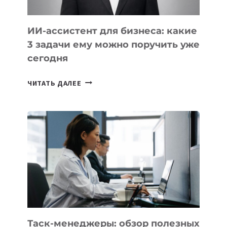
ИИ-ассистент для бизнеса: какие
3 задачи ему можно поручить уже
сегодня
ИИ-
ЧИТАТЬ ДАЛЕЕ
АССИСТЕНТ
ДЛЯ
БИЗНЕСА:
КАКИЕ
3
ЗАДАЧИ
ЕМУ
МОЖНО
ПОРУЧИТЬ
УЖЕ
СЕГОДНЯ
Таск-менеджеры: обзор полезных