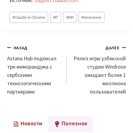
Источник:
support.claude.com
Метки
#
Claude in Chrome
#
IT
#
ИИ
#
полезное
записи:
Навигация
НАЗАД
ДАЛЕЕ
по
Astana Hub подписал
Релиз игры узбекской
три меморандума с
студии Windrose
записям
сербскими
ожидают более 1
технологическими
миллиона
партнерами
пользователей
Новости
Полезное