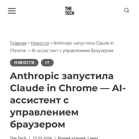
Перейти
к
содержимому
Главная
>
Новости
>
Anthropic запустила Claude in
Chrome — AI-ассистент с управлением браузером
НОВОСТИ
IT
Anthropic запустила
Claude in Chrome — AI-
ассистент с
управлением
браузером
The Tech
27.02.2026
Время чтения:
1
мин