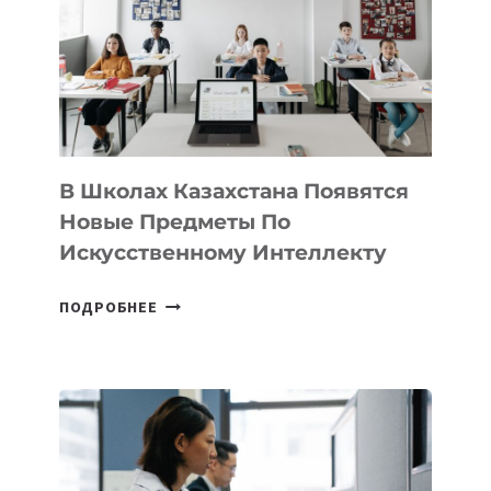
BY
MOST
—
МЕЖДУНАРОДНУЮ
ПРОГРАММУ
ДЛЯ
ТЕХНОЛОГИЧЕСКИХ
В Школах Казахстана Появятся
СТАРТАПОВ
Новые Предметы По
Искусственному Интеллекту
В
ПОДРОБНЕЕ
ШКОЛАХ
КАЗАХСТАНА
ПОЯВЯТСЯ
НОВЫЕ
ПРЕДМЕТЫ
ПО