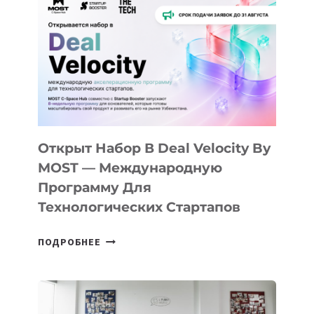
АЛМАТЫ:
КАК
AI
YOUTH
CAMP
ДАЛ
30
ПОДРОСТКАМ
БИЛЕТ
Открыт Набор В Deal Velocity By
В
MOST — Международную
IT-
Программу Для
ПРЕДПРИНИМАТЕЛЬСТВО
Технологических Стартапов
ОТКРЫТ
ПОДРОБНЕЕ
НАБОР
В
DEAL
VELOCITY