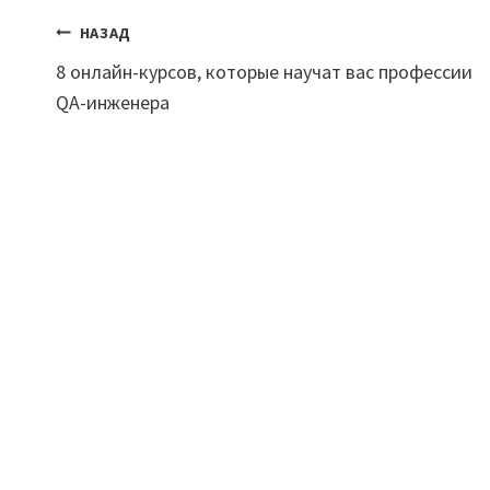
Навигация
НАЗАД
8 онлайн-курсов, которые научат вас профессии
по
QA-инженера
записям