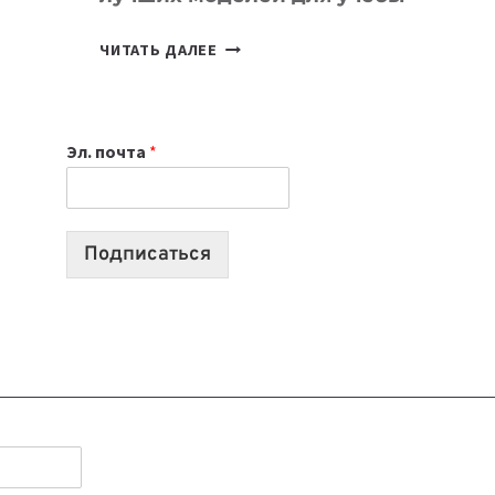
КАКОЙ
ЧИТАТЬ ДАЛЕЕ
НОУТБУК
ВЫБРАТЬ
К
Эл. почта
*
УЧЕБНОМУ
ГОДУ
2026:
10
Подписаться
ЛУЧШИХ
МОДЕЛЕЙ
ДЛЯ
УЧЕБЫ