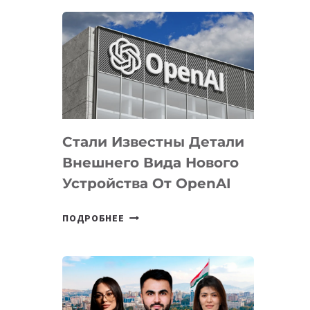
ОПРЕДЕЛЕНЫ
ПРИОРИТЕТНЫЕ
ЗАДАЧИ
ПО
РАЗВИТИЮ
ЭКОСИСТЕМЫ
ИСКУССТВЕННОГО
ИНТЕЛЛЕКТА
Стали Известны Детали
Внешнего Вида Нового
Устройства От OpenAI
СТАЛИ
ПОДРОБНЕЕ
ИЗВЕСТНЫ
ДЕТАЛИ
ВНЕШНЕГО
ВИДА
НОВОГО