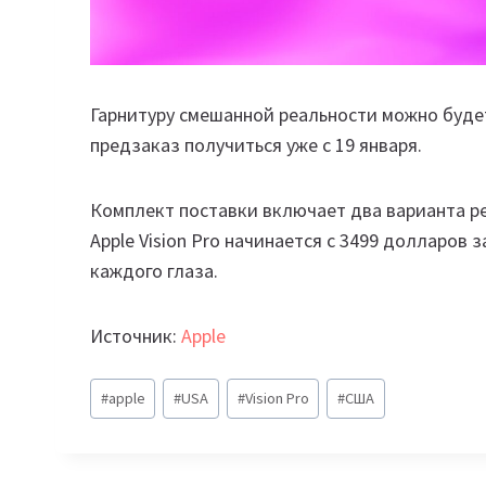
Гарнитуру смешанной реальности можно будет
предзаказ получиться уже с 19 января.
Комплект поставки включает два варианта рем
Apple Vision Pro начинается с 3499 долларов 
каждого глаза.
Источник:
Apple
Метки
#
apple
#
USA
#
Vision Pro
#
США
записи: