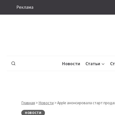
Перейти
Реклама
к
содержимому
Новости
Статьи
С
Главная
>
Новости
>
Apple анонсировала старт продаж
НОВОСТИ