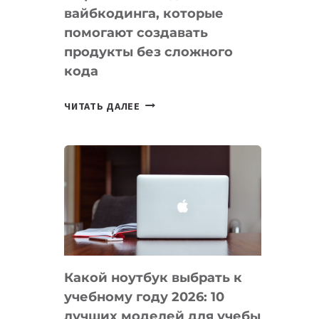
вайбкодинга, которые
помогают создавать
продукты без сложного
кода
7
ЧИТАТЬ ДАЛЕЕ
ПРИЛОЖЕНИЙ
ДЛЯ
ВАЙБКОДИНГА,
КОТОРЫЕ
ПОМОГАЮТ
СОЗДАВАТЬ
ПРОДУКТЫ
БЕЗ
СЛОЖНОГО
Какой ноутбук выбрать к
КОДА
учебному году 2026: 10
лучших моделей для учебы