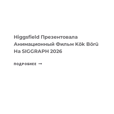
Higgsfield Презентовала
Анимационный Фильм Kök Börü
На SIGGRAPH 2026
HIGGSFIELD
ПОДРОБНЕЕ
ПРЕЗЕНТОВАЛА
АНИМАЦИОННЫЙ
ФИЛЬМ
KÖK
BÖRÜ
НА
SIGGRAPH
2026