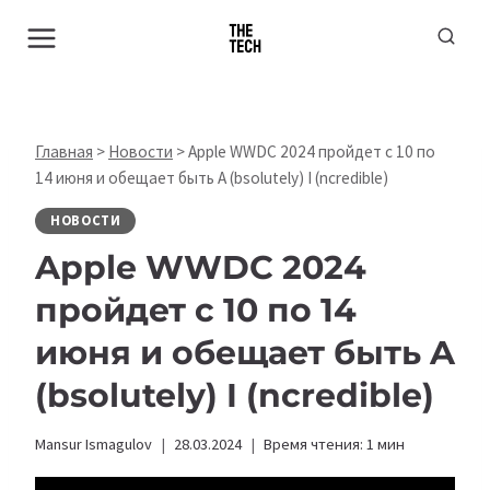
Перейти
к
содержимому
Главная
>
Новости
>
Apple WWDC 2024 пройдет с 10 по
14 июня и обещает быть A (bsolutely) I (ncredible)
НОВОСТИ
Apple WWDC 2024
пройдет с 10 по 14
июня и обещает быть A
(bsolutely) I (ncredible)
Mansur Ismagulov
28.03.2024
Время чтения:
1
мин