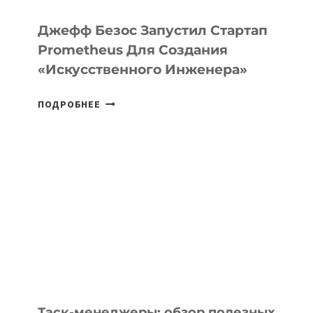
И
LINUX
Джефф Безос Запустил Стартап
Prometheus Для Создания
«искусственного Инженера»
ДЖЕФФ
ПОДРОБНЕЕ
БЕЗОС
ЗАПУСТИЛ
СТАРТАП
PROMETHEUS
ДЛЯ
СОЗДАНИЯ
«ИСКУССТВЕННОГО
ИНЖЕНЕРА»
Таск-менеджеры: обзор полезных