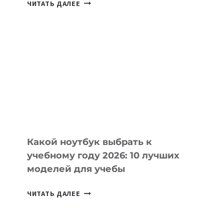
7
ЧИТАТЬ ДАЛЕЕ
ПРИЛОЖЕНИЙ
ДЛЯ
ВАЙБКОДИНГА,
КОТОРЫЕ
ПОМОГАЮТ
СОЗДАВАТЬ
ПРОДУКТЫ
БЕЗ
СЛОЖНОГО
КОДА
Какой ноутбук выбрать к
учебному году 2026: 10 лучших
моделей для учебы
КАКОЙ
ЧИТАТЬ ДАЛЕЕ
НОУТБУК
ВЫБРАТЬ