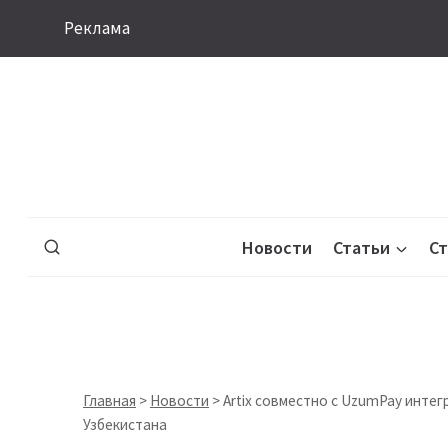
Перейти
Реклама
к
содержимому
Новости
Статьи
С
Главная
>
Новости
>
Artix совместно с UzumPay инте
Узбекистана