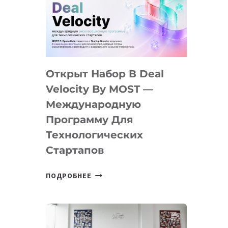
AI
YOUTH
CAMP
ДАЛ
30
Открыт Набор В Deal
ПОДРОСТКАМ
БИЛЕТ
Velocity By MOST —
В
Международную
IT-
Программу Для
ПРЕДПРИНИМАТЕЛЬСТВО
Технологических
Стартапов
ОТКРЫТ
ПОДРОБНЕЕ
НАБОР
В
DEAL
VELOCITY