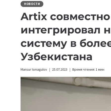
НОВОСТИ
Artix совместн
интегрировал 
систему в боле
Узбекистана
Mansur Ismagulov
25.07.2023
Время чтения:
1
мин