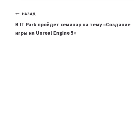
Навигация
НАЗАД
В IT Park пройдет семинар на тему «Создание
по
игры на Unreal Engine 5»
записям