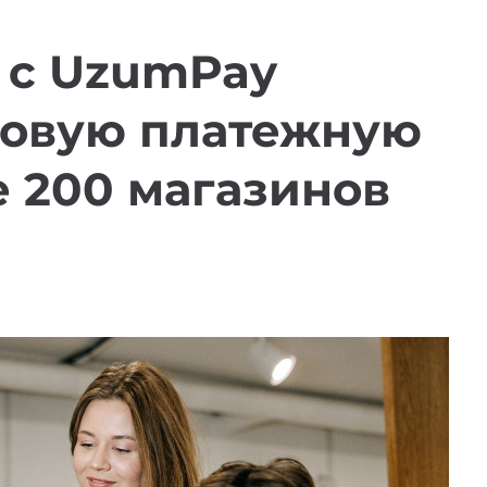
о с UzumPay
новую платежную
е 200 магазинов