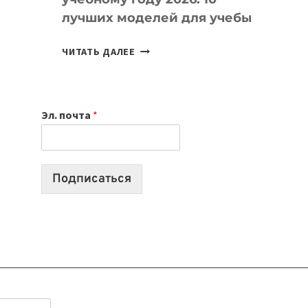
лучших моделей для учебы
КАКОЙ
ЧИТАТЬ ДАЛЕЕ
НОУТБУК
ВЫБРАТЬ
К
Эл. почта
*
УЧЕБНОМУ
ГОДУ
2026:
10
Подписаться
ЛУЧШИХ
МОДЕЛЕЙ
ДЛЯ
УЧЕБЫ