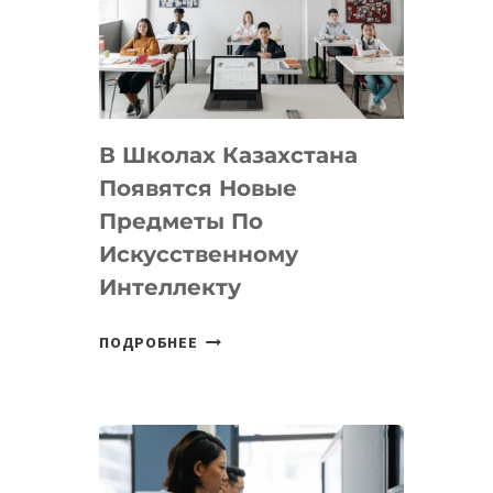
BY
MOST
—
МЕЖДУНАРОДНУЮ
ПРОГРАММУ
В Школах Казахстана
ДЛЯ
ТЕХНОЛОГИЧЕСКИХ
Появятся Новые
СТАРТАПОВ
Предметы По
Искусственному
Интеллекту
В
ПОДРОБНЕЕ
ШКОЛАХ
КАЗАХСТАНА
ПОЯВЯТСЯ
НОВЫЕ
ПРЕДМЕТЫ