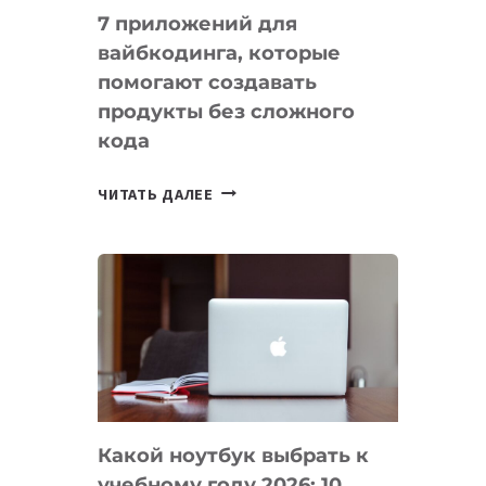
7 приложений для
вайбкодинга, которые
помогают создавать
продукты без сложного
кода
7
ЧИТАТЬ ДАЛЕЕ
ПРИЛОЖЕНИЙ
ДЛЯ
ВАЙБКОДИНГА,
КОТОРЫЕ
ПОМОГАЮТ
СОЗДАВАТЬ
ПРОДУКТЫ
БЕЗ
СЛОЖНОГО
Какой ноутбук выбрать к
КОДА
учебному году 2026: 10