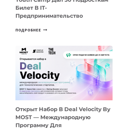
Билет В IT-
Предпринимательство
ОТ
ПОДРОБНЕЕ
ДОЛИНЫ
ДО
АЛМАТЫ:
КАК
AI
YOUTH
CAMP
ДАЛ
30
ПОДРОСТКАМ
БИЛЕТ
Открыт Набор В Deal Velocity By
В
MOST — Международную
IT-
Программу Для