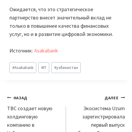
Ожидается, что это стратегическое
партнерство внесет значительный вклад не
только в повышение качества финансовых
услуг, но и в развитие цифровой экономики.
Источник:
Asakabank
Метки
#
Asakabank
#
IT
#
узбекистан
записи:
Навигация
НАЗАД
ДАЛЕЕ
по
TBC создает новую
Экосистема Uzum
холдинговую
зарегистрировала
записям
компанию в
первый выпуск