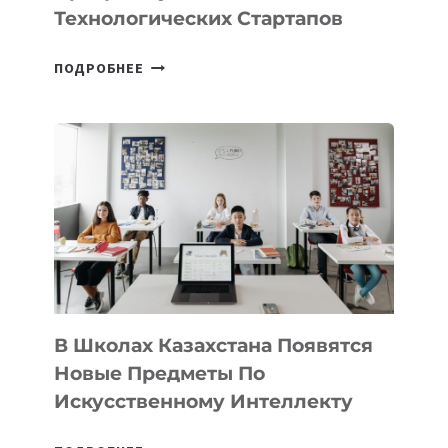
ПРЕДПРИНИМАТЕЛЬСТВО
Технологических Стартапов
ОТКРЫТ
ПОДРОБНЕЕ
НАБОР
В
DEAL
VELOCITY
BY
MOST
—
МЕЖДУНАРОДНУЮ
ПРОГРАММУ
ДЛЯ
ТЕХНОЛОГИЧЕСКИХ
В Школах Казахстана Появятся
СТАРТАПОВ
Новые Предметы По
Искусственному Интеллекту
В