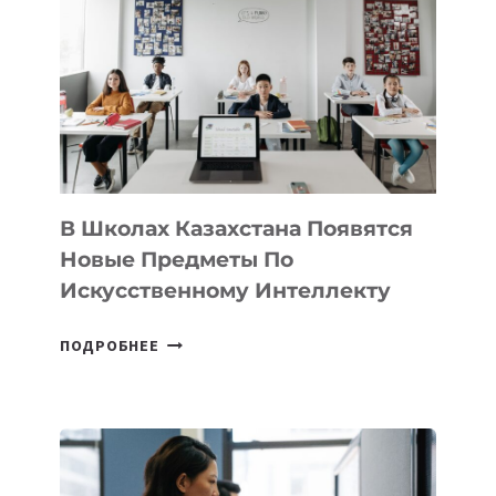
VELOCITY
BY
MOST
—
МЕЖДУНАРОДНУЮ
ПРОГРАММУ
ДЛЯ
ТЕХНОЛОГИЧЕСКИХ
В Школах Казахстана Появятся
СТАРТАПОВ
Новые Предметы По
Искусственному Интеллекту
В
ПОДРОБНЕЕ
ШКОЛАХ
КАЗАХСТАНА
ПОЯВЯТСЯ
НОВЫЕ
ПРЕДМЕТЫ