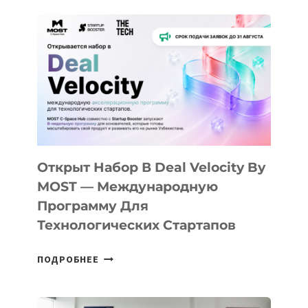
ДО
АЛМАТЫ:
КАК
AI
YOUTH
CAMP
ДАЛ
30
ПОДРОСТКАМ
БИЛЕТ
Открыт Набор В Deal Velocity By
В
MOST — Международную
IT-
Программу Для
ПРЕДПРИНИМАТЕЛЬСТВО
Технологических Стартапов
ОТКРЫТ
ПОДРОБНЕЕ
НАБОР
В
DEAL