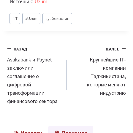
Источник:
Uzum
Метки
#
IT
#
Uzum
#
узбекистан
записи:
Навигация
НАЗАД
ДАЛЕЕ
по
Asakabank и Paynet
Крупнейшие IT-
заключили
компании
записям
соглашение о
Таджикистана,
цифровой
которые меняют
трансформации
индустрию
финансового сектора