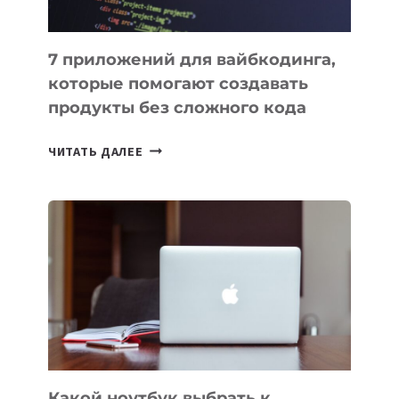
7 приложений для вайбкодинга,
которые помогают создавать
продукты без сложного кода
7
ЧИТАТЬ ДАЛЕЕ
ПРИЛОЖЕНИЙ
ДЛЯ
ВАЙБКОДИНГА,
КОТОРЫЕ
ПОМОГАЮТ
СОЗДАВАТЬ
ПРОДУКТЫ
БЕЗ
СЛОЖНОГО
КОДА
Какой ноутбук выбрать к