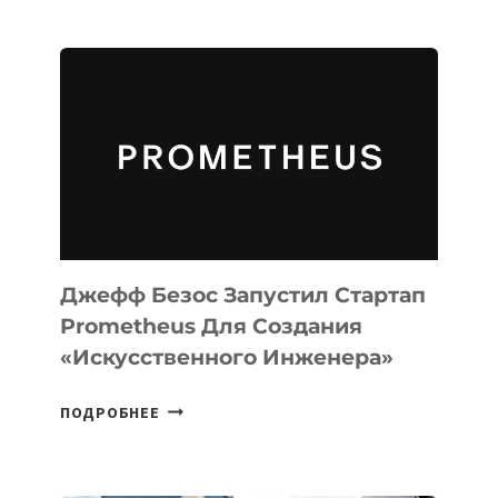
ВЫПУСТИЛА
ИИ-
АГЕНТА
MUSE
CODE
ДЛЯ
ПРОГРАММИРОВАНИЯ
НА
MACOS
И
LINUX
Джефф Безос Запустил Стартап
Prometheus Для Создания
«искусственного Инженера»
ДЖЕФФ
ПОДРОБНЕЕ
БЕЗОС
ЗАПУСТИЛ
СТАРТАП