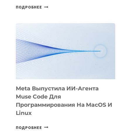
HIGGSFIELD
ПОДРОБНЕЕ
ПРЕЗЕНТОВАЛА
АНИМАЦИОННЫЙ
ФИЛЬМ
KÖK
BÖRÜ
НА
SIGGRAPH
2026
Meta Выпустила ИИ-Агента
Muse Code Для
Программирования На MacOS И
Linux
META
ПОДРОБНЕЕ