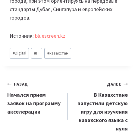
города, при этом ориентируясь на передовые
стандарты Дубая, Сингапура и европейских
городов.
Источник:
bluescreen.kz
Метки
#
Digital
#
IT
#
казахстан
записи:
Навигация
НАЗАД
ДАЛЕЕ
по
Начался прием
В Казахстане
заявок на программу
запустили детскую
записям
акселерации
игру для изучения
казахского языка с
нуля