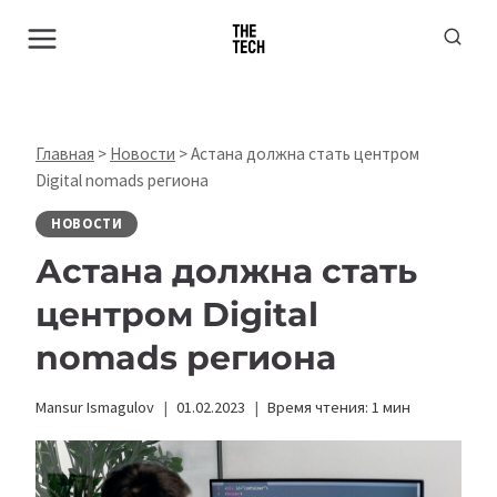
Перейти
к
содержимому
Главная
>
Новости
>
Астана должна стать центром
Digital nomads региона
НОВОСТИ
Астана должна стать
центром Digital
nomads региона
Mansur Ismagulov
01.02.2023
Время чтения:
1
мин