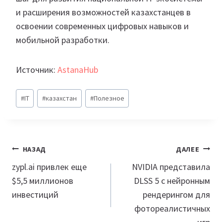
и расширения возможностей казахстанцев в
освоении современных цифровых навыков и
мобильной разработки.
Источник:
AstanaHub
Метки
#
IT
#
казахстан
#
Полезное
записи:
Навигация
НАЗАД
ДАЛЕЕ
по
zypl.ai привлек еще
NVIDIA представила
$5,5 миллионов
DLSS 5 с нейронным
записям
инвестиций
рендерингом для
фотореалистичных