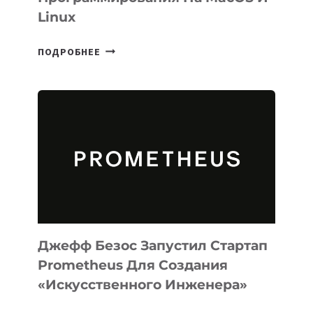
Linux
META
ПОДРОБНЕЕ
ВЫПУСТИЛА
ИИ-
АГЕНТА
MUSE
CODE
ДЛЯ
ПРОГРАММИРОВАНИЯ
НА
MACOS
И
LINUX
Джефф Безос Запустил Стартап
Prometheus Для Создания
«искусственного Инженера»