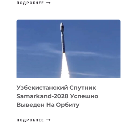
ДЖЕФФ
ПОДРОБНЕЕ
БЕЗОС
ЗАПУСТИЛ
СТАРТАП
PROMETHEUS
ДЛЯ
СОЗДАНИЯ
«ИСКУССТВЕННОГО
ИНЖЕНЕРА»
Узбекистанский Спутник
Samarkand-2028 Успешно
Выведен На Орбиту
УЗБЕКИСТАНСКИЙ
ПОДРОБНЕЕ
СПУТНИК
SAMARKAND-