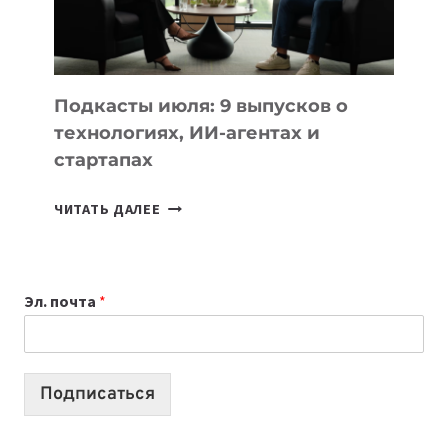
ЛУЧШИХ
МОДЕЛЕЙ
ДЛЯ
УЧЕБЫ
Подкасты июля: 9 выпусков о
технологиях, ИИ-агентах и
стартапах
ПОДКАСТЫ
ЧИТАТЬ ДАЛЕЕ
ИЮЛЯ:
9
ВЫПУСКОВ
Эл. почта
*
О
ТЕХНОЛОГИЯХ,
ИИ-
АГЕНТАХ
Подписаться
И
СТАРТАПАХ