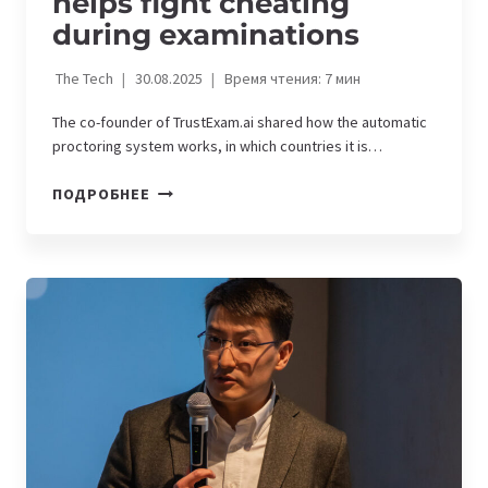
helps fight cheating
during examinations
The Tech
30.08.2025
Время чтения:
7
мин
The co-founder of TrustExam.ai shared how the automatic
proctoring system works, in which countries it is…
TRUSTEXAM.AI
ПОДРОБНЕЕ
—
A
KAZAKHSTANI
EDUCATIONAL
TECHNOLOGY
STARTUP
THAT
HELPS
FIGHT
CHEATING
DURING