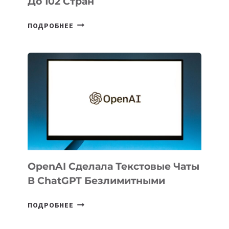
До 102 Стран
ГЕОГРАФИЯ
ПОДРОБНЕЕ
ЭКСПОРТА
РЕЗИДЕНТОВ
IT
PARK
UZBEKISTAN
РАСШИРИЛАСЬ
ДО
102
СТРАН
OpenAI Сделала Текстовые Чаты
В ChatGPT Безлимитными
OPENAI
ПОДРОБНЕЕ
СДЕЛАЛА
ТЕКСТОВЫЕ