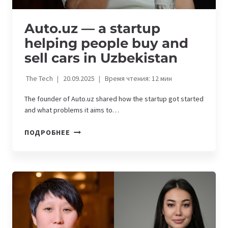
Auto.uz — a startup
helping people buy and
sell cars in Uzbekistan
The Tech
20.09.2025
Время чтения:
12
мин
The founder of Auto.uz shared how the startup got started
and what problems it aims to…
AUTO.UZ
ПОДРОБНЕЕ
—
A
STARTUP
HELPING
PEOPLE
BUY
AND
SELL