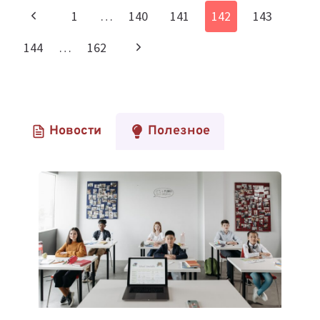
КУШЕКБАЕВ
Навигация
Предыдущая
1
…
140
141
142
143
О
по
ВЕНЧУРНОМ
страница
Следующая
144
…
162
БИЗНЕСЕ
страницам
И
страница
УСПЕШНЫХ
СДЕЛКАХ
Новости
Полезное