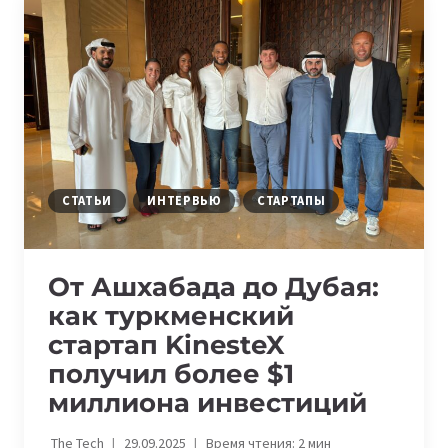
ПЕРВЫЙ
ЖЕНСКИЙ
ВЕНЧУРНЫЙ
ФОНД
В
ЦЕНТРАЛЬНОЙ
АЗИИ
СТАТЬИ
ИНТЕРВЬЮ
СТАРТАПЫ
От Ашхабада до Дубая:
как туркменский
стартап KinesteX
получил более $1
миллиона инвестиций
The Tech
29.09.2025
Время чтения:
2
мин