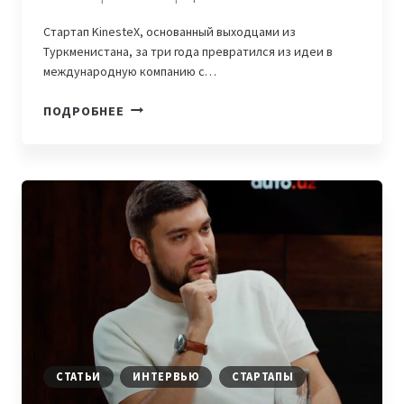
Стартап KinesteX, основанный выходцами из
Туркменистана, за три года превратился из идеи в
международную компанию с…
ОТ
ПОДРОБНЕЕ
АШХАБАДА
ДО
ДУБАЯ:
КАК
ТУРКМЕНСКИЙ
СТАРТАП
KINESTEX
ПОЛУЧИЛ
БОЛЕЕ
$1
МИЛЛИОНА
ИНВЕСТИЦИЙ
СТАТЬИ
ИНТЕРВЬЮ
СТАРТАПЫ