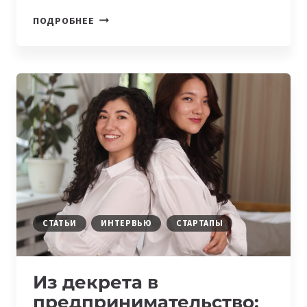
WOMENINTECH.
ПОДРОБНЕЕ
ИСТОРИИ
ЖЕНЩИН,
КОТОРЫЕ
МЕНЯЮТ
IT-
СФЕРУ
В
КАЗАХСТАНЕ
И
УЗБЕКИСТАНЕ
СТАТЬИ
ИНТЕРВЬЮ
СТАРТАПЫ
Из декрета в
предпринимательство: