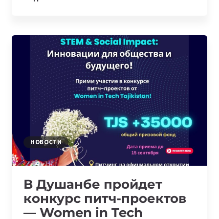
THE
UZBEK
STARTUP
GEOMOTIVE
IS
CHANGING
THE
OUTDOOR
ADVERTISING
MARKET
НОВОСТИ
В Душанбе пройдет
конкурс питч-проектов
— Women in Tech