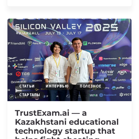
СТАРТАПА
ИЗ
АТЫРАУ,
КОТОРЫЙ
ЭКОНОМИТ
ВРЕМЯ
АВТОВЛАДЕЛЬЦАМ
И
СТРОИТ
ПРОДУКТ
МИРОВОГО
УРОВНЯ
СТАТЬИ
ИНТЕРВЬЮ
ПОЛЕЗНОЕ
СТАРТАПЫ
TrustExam.ai — a
Kazakhstani educational
technology startup that