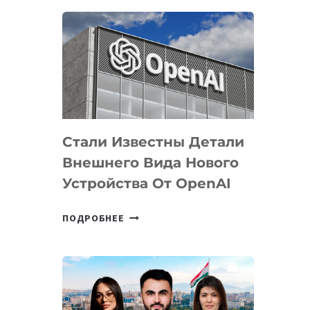
ОПРЕДЕЛЕНЫ
ПРИОРИТЕТНЫЕ
ЗАДАЧИ
ПО
РАЗВИТИЮ
ЭКОСИСТЕМЫ
ИСКУССТВЕННОГО
ИНТЕЛЛЕКТА
Стали Известны Детали
Внешнего Вида Нового
Устройства От OpenAI
СТАЛИ
ПОДРОБНЕЕ
ИЗВЕСТНЫ
ДЕТАЛИ
ВНЕШНЕГО
ВИДА
НОВОГО