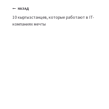
Навигация
НАЗАД
10 кыргызстанцев, которые работают в IT-
по
компаниях мечты
записям