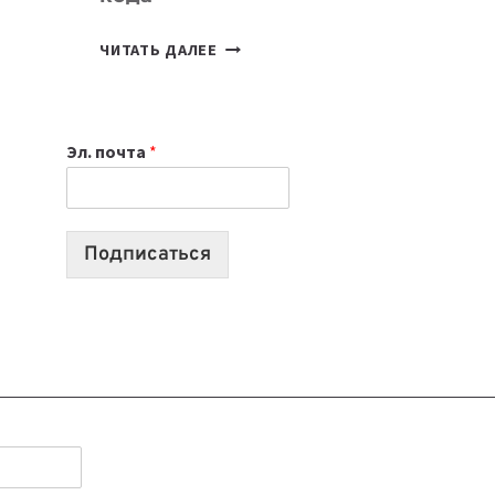
7
ЧИТАТЬ ДАЛЕЕ
ПРИЛОЖЕНИЙ
ДЛЯ
ВАЙБКОДИНГА,
Эл. почта
*
КОТОРЫЕ
ПОМОГАЮТ
СОЗДАВАТЬ
ПРОДУКТЫ
Подписаться
БЕЗ
СЛОЖНОГО
КОДА