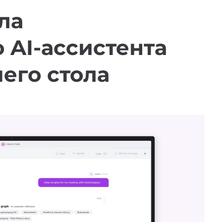
ла
 AI-ассистента
чего стола