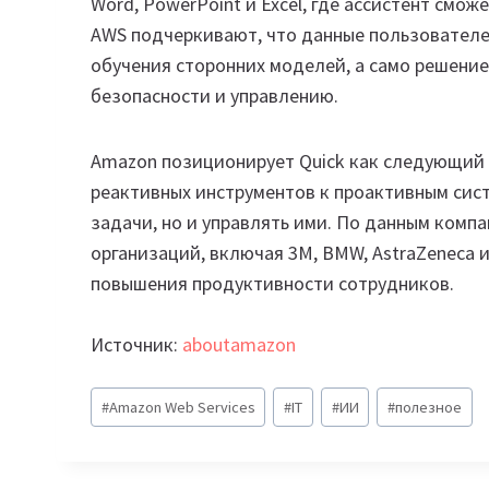
Word, PowerPoint и Excel, где ассистент смож
AWS подчеркивают, что данные пользователе
обучения сторонних моделей, а само решени
безопасности и управлению.
Amazon позиционирует Quick как следующий э
реактивных инструментов к проактивным сис
задачи, но и управлять ими. По данным компа
организаций, включая 3M, BMW, AstraZeneca и
повышения продуктивности сотрудников.
Источник:
aboutamazon
Метки
#
Amazon Web Services
#
IT
#
ИИ
#
полезное
записи: