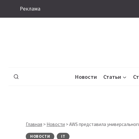
Перейти
Реклама
к
содержимому
Новости
Статьи
С
Главная
>
Новости
>
AWS представила универсального
НОВОСТИ
IT