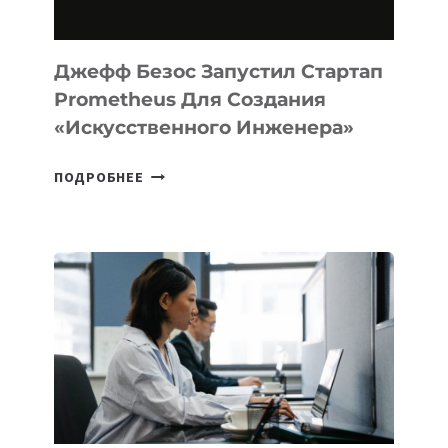
MACOS
И
LINUX
Джефф Безос Запустил Стартап
Prometheus Для Создания
«искусственного Инженера»
ДЖЕФФ
ПОДРОБНЕЕ
БЕЗОС
ЗАПУСТИЛ
СТАРТАП
PROMETHEUS
ДЛЯ
СОЗДАНИЯ
«ИСКУССТВЕННОГО
ИНЖЕНЕРА»