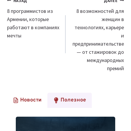
Навигация
НАЗАД
ДАЛЕЕ
по
8 программистов из
8 возможностей для
Армении, которые
женщин в
записям
работают в компаниях
технологиях, карьере
мечты
и
предпринимательстве
— от стажировок до
международных
премий
Новости
Полезное