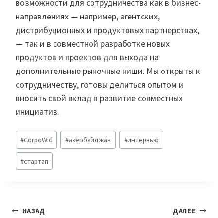
возможности для сотрудничества как в бизнес-
направлениях — например, агентских,
дистрибуционных и продуктовых партнерствах,
— так и в совместной разработке новых
продуктов и проектов для выхода на
дополнительные рыночные ниши. Мы открыты к
сотрудничеству, готовы делиться опытом и
вносить свой вклад в развитие совместных
инициатив.
Метки
#
CorpoWid
#
азербайджан
#
интервью
записи:
#
стартап
Навигация
НАЗАД
ДАЛЕЕ