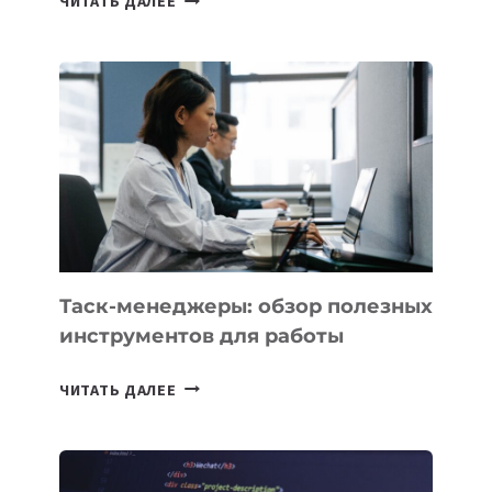
ЧИТАТЬ ДАЛЕЕ
АССИСТЕНТ
ДЛЯ
БИЗНЕСА:
КАКИЕ
3
ЗАДАЧИ
ЕМУ
МОЖНО
ПОРУЧИТЬ
УЖЕ
СЕГОДНЯ
Таск-менеджеры: обзор полезных
инструментов для работы
ТАСК-
ЧИТАТЬ ДАЛЕЕ
МЕНЕДЖЕРЫ:
ОБЗОР
ПОЛЕЗНЫХ