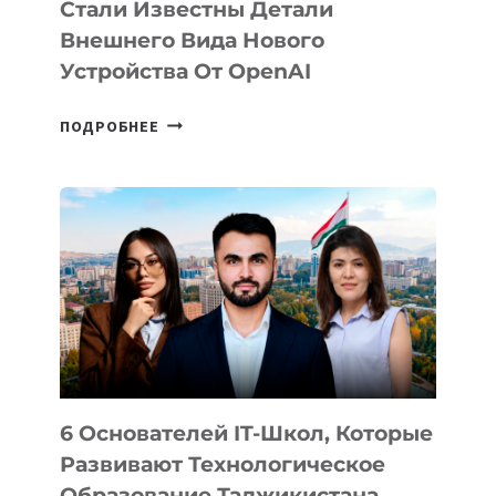
Стали Известны Детали
Внешнего Вида Нового
Устройства От OpenAI
СТАЛИ
ПОДРОБНЕЕ
ИЗВЕСТНЫ
ДЕТАЛИ
ВНЕШНЕГО
ВИДА
НОВОГО
УСТРОЙСТВА
ОТ
OPENAI
6 Основателей IT-Школ, Которые
Развивают Технологическое
Образование Таджикистана