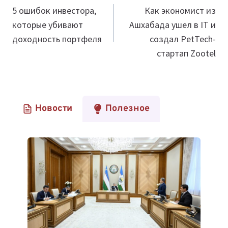
по
5 ошибок инвестора,
Как экономист из
которые убивают
Ашхабада ушел в IT и
записям
доходность портфеля
создал PetTech-
стартап Zootel
Новости
Полезное