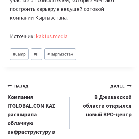
участие от соискателей, которые мечтают
построить карьеру в ведущей сотовой
компании Кыргызстана.
Источник:
kaktus.media
Метки
#
Camp
#
IT
#
Кыргызстан
записи:
Навигация
НАЗАД
ДАЛЕЕ
по
Компания
В Джизакской
ITGLOBAL.COM KAZ
области открылся
записям
расширила
новый BPO-центр
облачную
инфраструктуру в