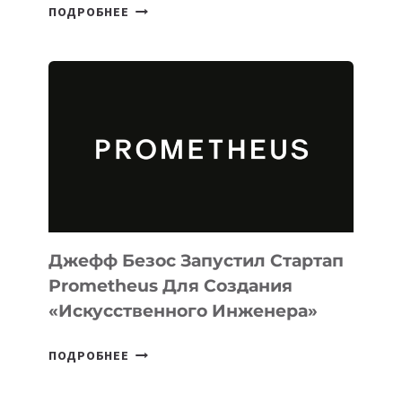
META
ПОДРОБНЕЕ
ВЫПУСТИЛА
ИИ-
АГЕНТА
MUSE
CODE
ДЛЯ
ПРОГРАММИРОВАНИЯ
НА
MACOS
И
LINUX
Джефф Безос Запустил Стартап
Prometheus Для Создания
«искусственного Инженера»
ДЖЕФФ
ПОДРОБНЕЕ
БЕЗОС
ЗАПУСТИЛ