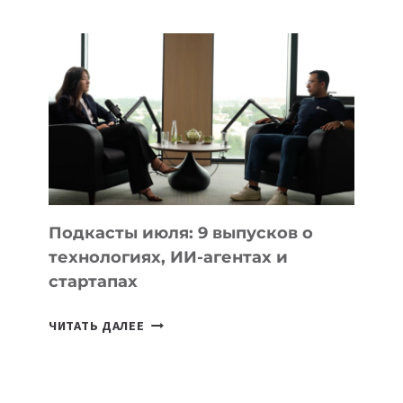
НОУТБУК
ВЫБРАТЬ
К
УЧЕБНОМУ
ГОДУ
2026:
10
ЛУЧШИХ
МОДЕЛЕЙ
ДЛЯ
УЧЕБЫ
Подкасты июля: 9 выпусков о
технологиях, ИИ-агентах и
стартапах
ПОДКАСТЫ
ЧИТАТЬ ДАЛЕЕ
ИЮЛЯ:
9
ВЫПУСКОВ