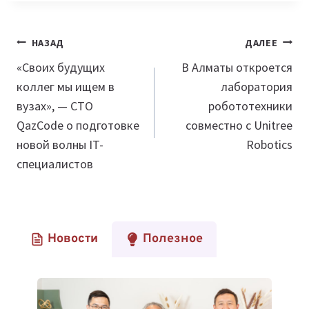
Навигация
НАЗАД
ДАЛЕЕ
по
«Своих будущих
В Алматы откроется
коллег мы ищем в
лаборатория
записям
вузах», — CTO
робототехники
QazCode о подготовке
совместно с Unitree
новой волны IT-
Robotics
специалистов
Новости
Полезное