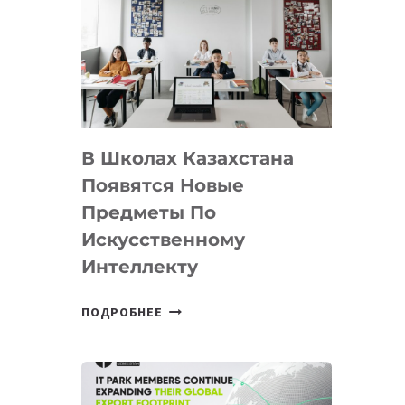
DEAL
VELOCITY
BY
MOST
—
МЕЖДУНАРОДНУЮ
ПРОГРАММУ
В Школах Казахстана
ДЛЯ
ТЕХНОЛОГИЧЕСКИХ
Появятся Новые
СТАРТАПОВ
Предметы По
Искусственному
Интеллекту
В
ПОДРОБНЕЕ
ШКОЛАХ
КАЗАХСТАНА
ПОЯВЯТСЯ
НОВЫЕ