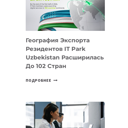
ПРЕДМЕТЫ
ПО
ИСКУССТВЕННОМУ
ИНТЕЛЛЕКТУ
География Экспорта
Резидентов IT Park
Uzbekistan Расширилась
До 102 Стран
ГЕОГРАФИЯ
ПОДРОБНЕЕ
ЭКСПОРТА
РЕЗИДЕНТОВ
IT
PARK
UZBEKISTAN
РАСШИРИЛАСЬ