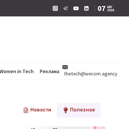
07
АВГ
2026
Women in Tech
Реклама
thetech@wecom.agency
Новости
Полезное