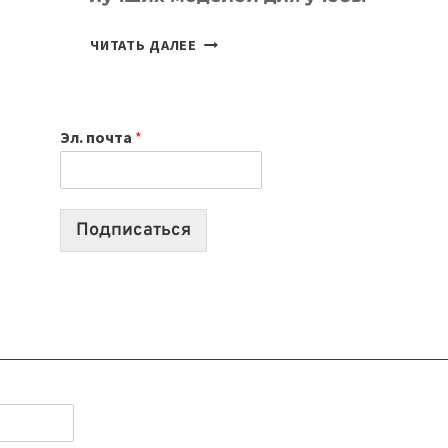
КАКОЙ
ЧИТАТЬ ДАЛЕЕ
НОУТБУК
ВЫБРАТЬ
К
Эл. почта
*
УЧЕБНОМУ
ГОДУ
2026:
10
Подписаться
ЛУЧШИХ
МОДЕЛЕЙ
ДЛЯ
УЧЕБЫ