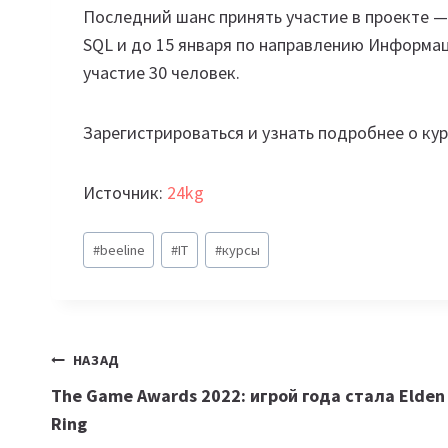
Последний шанс принять участие в проекте —
SQL и до 15 января по направлению Информац
участие 30 человек.
Зарегистрироваться и узнать подробнее о ку
Источник:
24kg
Метки
#
beeline
#
IT
#
курсы
записи:
Навигация
НАЗАД
The Game Awards 2022: игрой года стала Elden
по
Ring