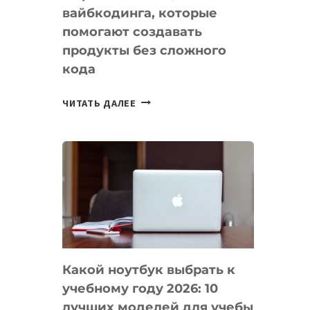
вайбкодинга, которые
помогают создавать
продукты без сложного
кода
7
ЧИТАТЬ ДАЛЕЕ
ПРИЛОЖЕНИЙ
ДЛЯ
ВАЙБКОДИНГА,
КОТОРЫЕ
ПОМОГАЮТ
СОЗДАВАТЬ
ПРОДУКТЫ
БЕЗ
СЛОЖНОГО
Какой ноутбук выбрать к
КОДА
учебному году 2026: 10
лучших моделей для учебы