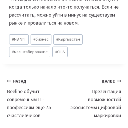
когда только начало что-то получаться. Если не
рассчитать, можно уйти в минус на существуем
рынке и провалиться на новом.
Метки
#
NB NfT
#
бизнес
#
Кыргызстан
записи:
#
масштабирование
#
США
Навигация
НАЗАД
ДАЛЕЕ
по
Beeline обучит
Презентация
современным IT-
возможностей
записям
профессиям еще 75
экосистемы цифровой
счастливчиков
маркировки