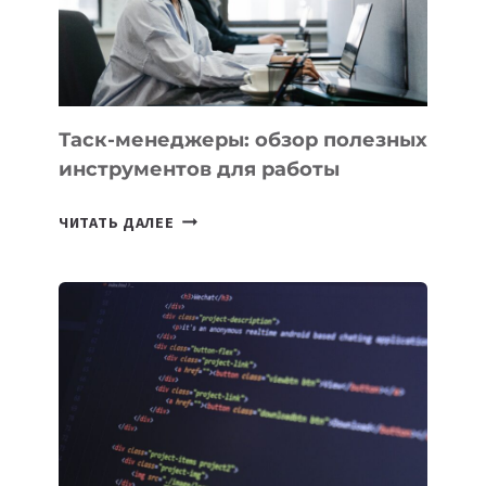
ЕМУ
МОЖНО
ПОРУЧИТЬ
УЖЕ
СЕГОДНЯ
Таск-менеджеры: обзор полезных
инструментов для работы
ТАСК-
ЧИТАТЬ ДАЛЕЕ
МЕНЕДЖЕРЫ:
ОБЗОР
ПОЛЕЗНЫХ
ИНСТРУМЕНТОВ
ДЛЯ
РАБОТЫ