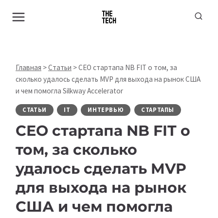
Перейти
к
содержимому
Главная
>
Статьи
>
СЕО стартапа NB FIT о том, за
сколько удалось сделать MVP для выхода на рынок США
и чем помогла Silkway Accelerator
СТАТЬИ
IT
ИНТЕРВЬЮ
СТАРТАПЫ
СЕО стартапа NB FIT о
том, за сколько
удалось сделать MVP
для выхода на рынок
США и чем помогла