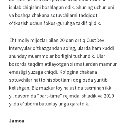
ishlab chiqishni boshlagan edik. Shuning uchun uni
va boshqa chakana sotuvchilarni tadqiqot
o‘tkazish uchun fokus-guruhga taklif qildik.
Ehtimoliy mijozlar bilan 20 dan ortiq CustDev
intervyular o‘tkazgandan so‘ng, ularda ham xuddi
shunday muammolar borligini tushundik. Ular
bozorda taqdim etilayotgan xizmatlardan mamnun
emasligi yuzaga chiqdi. Ko‘pgina chakana
sotuvchilar hatto hisobotlarni qog‘ozda yuritib
kelishgan. Biz mazkur loyiha ustida taxminan ikki
yil davomida “part-time” rejimda ishladik va 2019
yilda e’tiborni butunlay unga qaratdik.
Jamoa