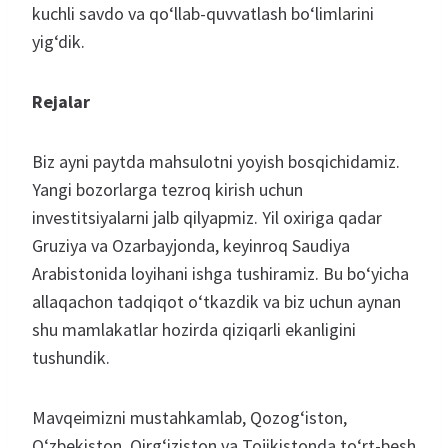
kuchli savdo va qo‘llab-quvvatlash bo‘limlarini
yig‘dik.
Rejalar
Biz ayni paytda mahsulotni yoyish bosqichidamiz.
Yangi bozorlarga tezroq kirish uchun
investitsiyalarni jalb qilyapmiz. Yil oxiriga qadar
Gruziya va Ozarbayjonda, keyinroq Saudiya
Arabistonida loyihani ishga tushiramiz. Bu bo‘yicha
allaqachon tadqiqot o‘tkazdik va biz uchun aynan
shu mamlakatlar hozirda qiziqarli ekanligini
tushundik.
Mavqeimizni mustahkamlab, Qozog‘iston,
O‘zbekiston, Qirg‘iziston va Tojikistonda to‘rt-besh