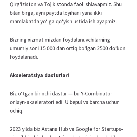
Qirg‘iziston va Tojikistonda faol ishlayapmiz. Shu
bilan birga, ayni paytda loyihani yana ikki
mamlakatda yo‘lga qo‘yish ustida ishlayapmiz.
Bizning xizmatimizdan foydalanuvchilarning
umumiy soni 15 000 dan ortiq bo‘lgan 2500 do‘kon
foydalanadi.
Akseleratsiya dasturlari
Biz o‘tgan birinchi dastur — bu Y-Combinator
onlayn-akseleratori edi. U bepul va barcha uchun
ochiq.
2023 yilda biz Astana Hub va Google for Startups-