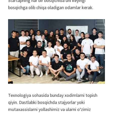
Startapning har bir bosqichida uni keyingi
bosqichga olib chiqa oladigan odamlar kerak.
Texnologiya sohasida bunday xodimlarni topish
qiyin. Dastlabki bosqichda stajyorlar yoki
mutaxassislarni yollashimiz va ularni o‘zimiz