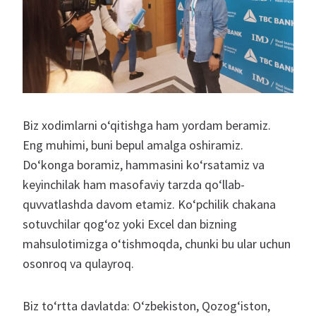
Biz xodimlarni o‘qitishga ham yordam beramiz.
Eng muhimi, buni bepul amalga oshiramiz.
Do‘konga boramiz, hammasini ko‘rsatamiz va
keyinchilak ham masofaviy tarzda qo‘llab-
quvvatlashda davom etamiz. Ko‘pchilik chakana
sotuvchilar qog‘oz yoki Excel dan bizning
mahsulotimizga o‘tishmoqda, chunki bu ular uchun
osonroq va qulayroq.
Biz to‘rtta davlatda: O‘zbekiston, Qozog‘iston,