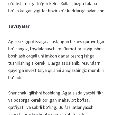
o‘qitishimizga to‘g‘ri keldi. Xullas, bizga talaba
bo‘lib kelgan yigitlar hozir zo‘r kadrlarga aylanishdi
.
Tavsiyalar
Agar siz gipotezaga asoslangan biznes qurayotgan
bo‘lsangiz, foydalanuvchi ma’lumotlarini yig‘ishni
boshlash orqali uni imkon qadar tezroq ishga
tushirishingiz kerak. Ularga asoslanib, resurslarni
qayerga investitsiya qilishni aniqlashingiz mumkin
bo‘ladi.
Shunchaki qilishni boshlang. Agar sizda yaxshi fikr
va bozorga kerak bo‘lgan mahsulot bo‘lsa,
qat’iyatli va sabrli bo‘ling. Bu fazilatlar yaxshi
asoschilarni boshqalardan ajratib turadi.