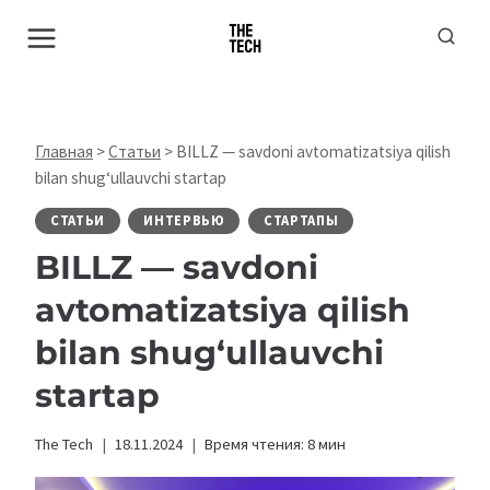
Перейти
к
содержимому
Главная
>
Статьи
>
BILLZ — savdoni avtomatizatsiya qilish
bilan shug‘ullauvchi startap
СТАТЬИ
ИНТЕРВЬЮ
СТАРТАПЫ
BILLZ —
savdoni
avtomatizatsiya
qilish
bilan shug‘ullauvchi
startap
The Tech
18.11.2024
Время чтения:
8
мин