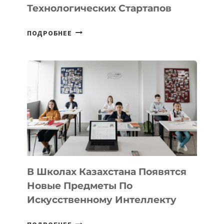
Технологических Стартапов
ОТКРЫТ
ПОДРОБНЕЕ
НАБОР
В
DEAL
VELOCITY
BY
MOST
—
МЕЖДУНАРОДНУЮ
ПРОГРАММУ
ДЛЯ
ТЕХНОЛОГИЧЕСКИХ
В Школах Казахстана Появятся
СТАРТАПОВ
Новые Предметы По
Искусственному Интеллекту
В