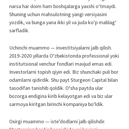
narsa har doim ham boshqalarga yaxshi o‘tmaydi.
Shuning uchun mahsulotning yangi versiyasini
yozdik, va bunga yana ikki yil va juda ko‘p mablag‘
sarfladik.
Uchinchi muammo — investitsiyalarni jalb qilish.
2019-2020 yillarda O‘zbekistonda professional yoki
institutsional venchur fondlari mavjud emas edi.
Investorlarni topish qiyin edi. Biz shunchaki puli bor
odamlarni qidirdik. Shu payt Sturgeon Capital bilan
tasodifan tanishib qoldik. O‘sha paytda ular
bozorga endigina kirib kelayotgan edi va biz ular
sarmoya kiritgan birinchi kompaniya bo‘ldik.
Oxirgi muammo — iste’dodlarni jalb qilishdir.