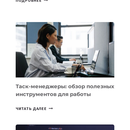
ПОДРОБНЕЕ
ШКОЛАХ
КАЗАХСТАНА
ПОЯВЯТСЯ
НОВЫЕ
ПРЕДМЕТЫ
ПО
ИСКУССТВЕННОМУ
ИНТЕЛЛЕКТУ
Таск-менеджеры: обзор полезных
инструментов для работы
ТАСК-
ЧИТАТЬ ДАЛЕЕ
МЕНЕДЖЕРЫ:
ОБЗОР
ПОЛЕЗНЫХ