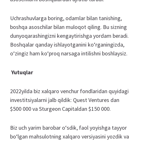
Uchrashuvlarga boring, odamlar bilan tanishing,
boshqa asoschilar bilan muloqot qiling. Bu sizning
dunyoqarashingizni kengaytirishga yordam beradi.
Boshqalar qanday ishlayotganini ko‘rganingizda,
o‘zingiz ham ko‘proq narsaga intilishni boshlaysiz.
Yutuqlar
2022yilda biz xalqaro venchur fondlaridan quyidagi
investitsiyalarni jalb qildik: Quest Ventures dan
$500 000 va Sturgeon Capitaldan $150 000.
Biz uch yarim barobar o‘sdik, faol yoyishga tayyor
bo‘lgan mahsulotning xalqaro versiyasini yozdik va