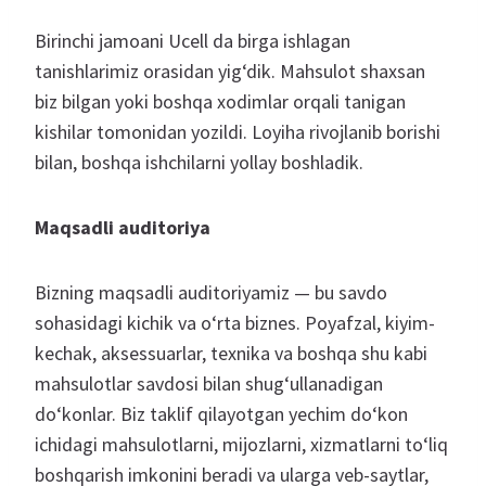
Birinchi jamoani Ucell da birga ishlagan
tanishlarimiz orasidan yig‘dik. Mahsulot shaxsan
biz bilgan yoki boshqa xodimlar orqali tanigan
kishilar tomonidan yozildi. Loyiha rivojlanib borishi
bilan, boshqa ishchilarni yollay boshladik.
Maqsadli auditoriya
Bizning maqsadli auditoriyamiz — bu savdo
sohasidagi kichik va o‘rta biznes. Poyafzal, kiyim-
kechak, aksessuarlar, texnika va boshqa shu kabi
mahsulotlar savdosi bilan shug‘ullanadigan
do‘konlar. Biz taklif qilayotgan yechim do‘kon
ichidagi mahsulotlarni, mijozlarni, xizmatlarni to‘liq
boshqarish imkonini beradi va ularga veb-saytlar,