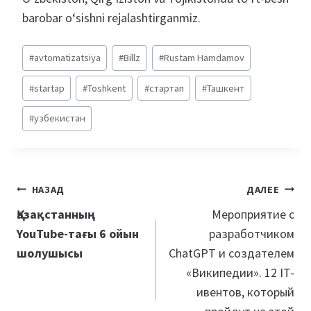
barobar o‘sishni rejalashtirganmiz.
Метки
#
avtomatizatsiya
#
Billz
#
Rustam Hamdamov
записи:
#
startap
#
Toshkent
#
стартап
#
Ташкент
#
узбекистан
Навигация
НАЗАД
ДАЛЕЕ
по
Қазақстанның
Мероприятие с
YouTube-тағы 6 ойын
разработчиком
записям
шолушысы
ChatGPT и создателем
«Википедии». 12 IT-
ивентов, который