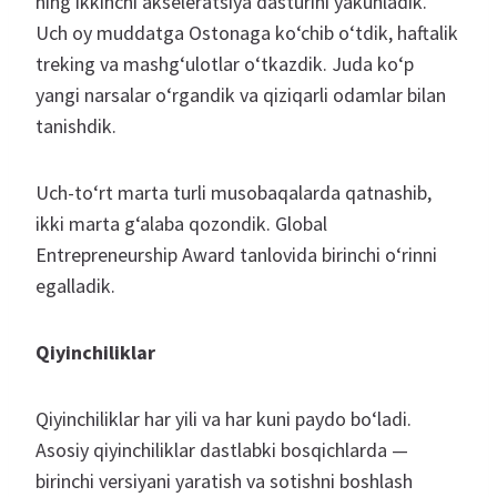
ning ikkinchi akseleratsiya dasturini yakunladik.
Uch oy muddatga Ostonaga ko‘chib o‘tdik, haftalik
treking va mashg‘ulotlar o‘tkazdik. Juda ko‘p
yangi narsalar o‘rgandik va qiziqarli odamlar bilan
tanishdik.
Uch-to‘rt marta turli musobaqalarda qatnashib,
ikki marta g‘alaba qozondik. Global
Entrepreneurship Award tanlovida birinchi o‘rinni
egalladik.
Qiyinchiliklar
Qiyinchiliklar har yili va har kuni paydo bo‘ladi.
Asosiy qiyinchiliklar dastlabki bosqichlarda —
birinchi versiyani yaratish va sotishni boshlash