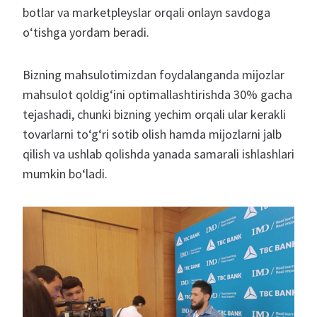
botlar va marketpleyslar orqali onlayn savdoga
o‘tishga yordam beradi.
Bizning mahsulotimizdan foydalanganda mijozlar
mahsulot qoldig‘ini optimallashtirishda 30% gacha
tejashadi, chunki bizning yechim orqali ular kerakli
tovarlarni to‘g‘ri sotib olish hamda mijozlarni jalb
qilish va ushlab qolishda yanada samarali ishlashlari
mumkin bo‘ladi.