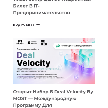
Билет В IT-
Предпринимательство
ОТ
ПОДРОБНЕЕ
ДОЛИНЫ
ДО
АЛМАТЫ:
КАК
AI
YOUTH
CAMP
ДАЛ
30
ПОДРОСТКАМ
БИЛЕТ
Открыт Набор В Deal Velocity By
В
MOST — Международную
IT-
Программу Для
ПРЕДПРИНИМАТЕЛЬСТВО