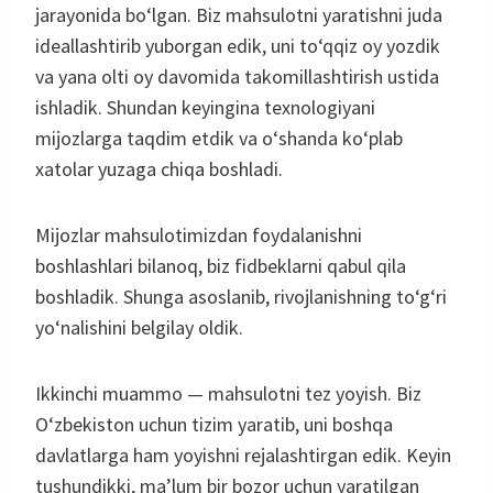
jarayonida bo‘lgan. Biz mahsulotni yaratishni juda
ideallashtirib yuborgan edik, uni to‘qqiz oy yozdik
va yana olti oy davomida takomillashtirish ustida
ishladik. Shundan keyingina texnologiyani
mijozlarga taqdim etdik va o‘shanda ko‘plab
xatolar yuzaga chiqa boshladi.
Mijozlar mahsulotimizdan foydalanishni
boshlashlari bilanoq, biz fidbeklarni qabul qila
boshladik. Shunga asoslanib, rivojlanishning to‘g‘ri
yo‘nalishini belgilay oldik.
Ikkinchi muammo — mahsulotni tez yoyish. Biz
O‘zbekiston uchun tizim yaratib, uni boshqa
davlatlarga ham yoyishni rejalashtirgan edik. Keyin
tushundikki, ma’lum bir bozor uchun yaratilgan