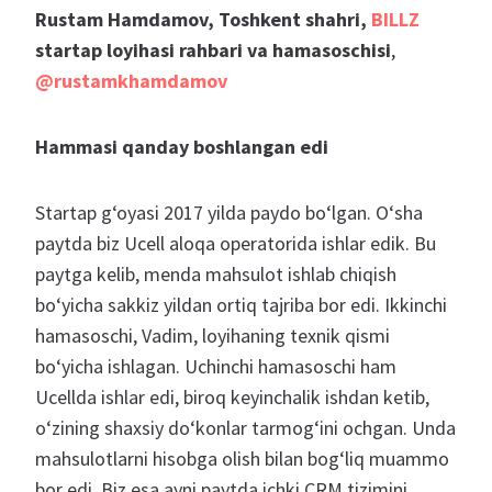
Rustam Hamdamov, Toshkent shahri,
BILLZ
startap loyihasi rahbari va hamasoschisi
,
@rustamkhamdamov
Hammasi qanday boshlangan edi
Startap g‘oyasi 2017 yilda paydo bo‘lgan. O‘sha
paytda biz Ucell aloqa operatorida ishlar edik. Bu
paytga kelib, menda mahsulot ishlab chiqish
bo‘yicha sakkiz yildan ortiq tajriba bor edi. Ikkinchi
hamasoschi, Vadim, loyihaning texnik qismi
bo‘yicha ishlagan. Uchinchi hamasoschi ham
Ucellda ishlar edi, biroq keyinchalik ishdan ketib,
o‘zining shaxsiy do‘konlar tarmog‘ini ochgan. Unda
mahsulotlarni hisobga olish bilan bog‘liq muammo
bor edi. Biz esa ayni paytda ichki CRM tizimini