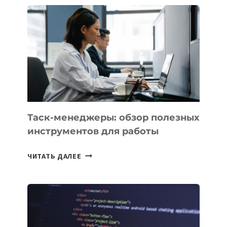
БИЗНЕСА:
КАКИЕ
3
ЗАДАЧИ
ЕМУ
МОЖНО
ПОРУЧИТЬ
УЖЕ
СЕГОДНЯ
Таск-менеджеры: обзор полезных
инструментов для работы
ТАСК-
ЧИТАТЬ ДАЛЕЕ
МЕНЕДЖЕРЫ:
ОБЗОР
ПОЛЕЗНЫХ
ИНСТРУМЕНТОВ
ДЛЯ