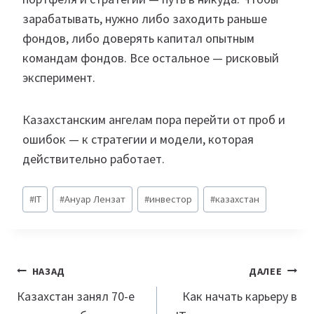
зарабатывать, нужно либо заходить раньше
фондов, либо доверять капитал опытным
командам фондов. Все остальное — рисковый
эксперимент.
Казахстанским ангелам пора перейти от проб и
ошибок — к стратегии и модели, которая
действительно работает.
Метки
#
IT
#
Ануар Лензат
#
инвестор
#
казахстан
записи:
Навигация
НАЗАД
ДАЛЕЕ
по
Казахстан занял 70-е
Как начать карьеру в