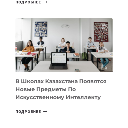
ОТКРЫТ
ПОДРОБНЕЕ
НАБОР
В
DEAL
VELOCITY
BY
MOST
—
МЕЖДУНАРОДНУЮ
ПРОГРАММУ
ДЛЯ
ТЕХНОЛОГИЧЕСКИХ
В Школах Казахстана Появятся
СТАРТАПОВ
Новые Предметы По
Искусственному Интеллекту
В
ПОДРОБНЕЕ
ШКОЛАХ
КАЗАХСТАНА