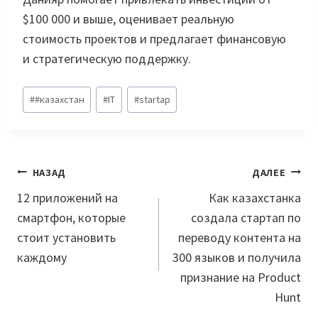
$100 000 и выше, оценивает реальную
стоимость проектов и предлагает финансовую
и стратегическую поддержку.
Метки
#
#казахстан
#
IT
#
startap
записи:
Навигация
НАЗАД
ДАЛЕЕ
по
12 приложений на
Как казахстанка
смартфон, которые
создала стартап по
записям
стоит установить
переводу контента на
каждому
300 языков и получила
признание на Product
Hunt