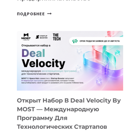
ОТ
ПОДРОБНЕЕ
ДОЛИНЫ
ДО
АЛМАТЫ:
КАК
AI
YOUTH
CAMP
ДАЛ
30
ПОДРОСТКАМ
БИЛЕТ
Открыт Набор В Deal Velocity By
В
MOST — Международную
IT-
Программу Для
ПРЕДПРИНИМАТЕЛЬСТВО
Технологических Стартапов