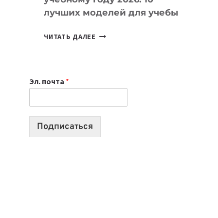
лучших моделей для учебы
КАКОЙ
ЧИТАТЬ ДАЛЕЕ
НОУТБУК
ВЫБРАТЬ
К
Эл. почта
*
УЧЕБНОМУ
ГОДУ
2026:
10
Подписаться
ЛУЧШИХ
МОДЕЛЕЙ
ДЛЯ
УЧЕБЫ