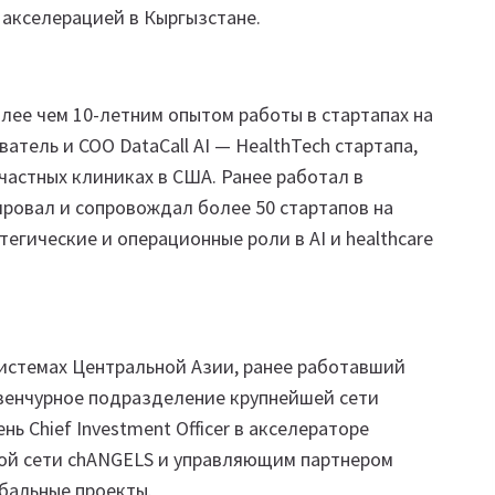
 акселерацией в Кыргызстане.
лее чем 10-летним опытом работы в стартапах на
атель и COO DataCall AI — HealthTech стартапа,
астных клиниках в США. Ранее работал в
ировал и сопровождал более 50 стартапов на
егические и операционные роли в AI и healthcare
системах Центральной Азии, ранее работавший
венчурное подразделение крупнейшей сети
ь Chief Investment Officer в акселераторе
ской сети chANGELS и управляющим партнером
обальные проекты.