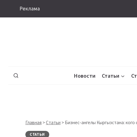
Перейти
Реклама
к
содержимому
Новости
Статьи
С
Главная
>
Статьи
>
Бизнес-ангелы Кыргызстана: кого 
СТАТЬИ