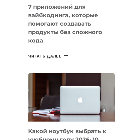
7 приложений для
вайбкодинга, которые
помогают создавать
продукты без сложного
кода
7
ЧИТАТЬ ДАЛЕЕ
ПРИЛОЖЕНИЙ
ДЛЯ
ВАЙБКОДИНГА,
КОТОРЫЕ
ПОМОГАЮТ
СОЗДАВАТЬ
ПРОДУКТЫ
БЕЗ
СЛОЖНОГО
Какой ноутбук выбрать к
КОДА
учебному году 2026: 10