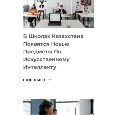
BY
MOST
—
МЕЖДУНАРОДНУЮ
ПРОГРАММУ
В Школах Казахстана
ДЛЯ
ТЕХНОЛОГИЧЕСКИХ
Появятся Новые
СТАРТАПОВ
Предметы По
Искусственному
Интеллекту
В
ПОДРОБНЕЕ
ШКОЛАХ
КАЗАХСТАНА
ПОЯВЯТСЯ
НОВЫЕ
ПРЕДМЕТЫ