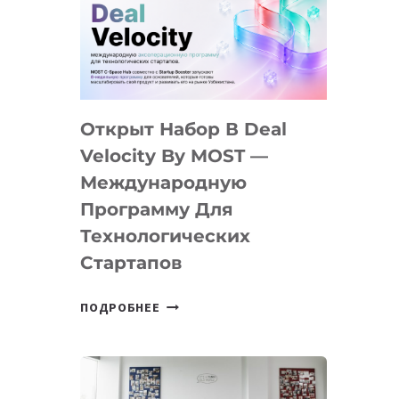
AI
YOUTH
CAMP
ДАЛ
30
Открыт Набор В Deal
ПОДРОСТКАМ
БИЛЕТ
Velocity By MOST —
В
Международную
IT-
Программу Для
ПРЕДПРИНИМАТЕЛЬСТВО
Технологических
Стартапов
ОТКРЫТ
ПОДРОБНЕЕ
НАБОР
В
DEAL
VELOCITY