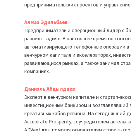
предпринимательских проектов и управление
Алмаз Эдильбаев
Предприниматель и операционный лидер с бо
ранних стадиях. В настоящее время он сооснов
автоматизирующего телефонные операции в ч
венчурном капитале и акселераторах, инвест
развивающихся рынках, а также занимал страт
компаниях.
Даниэль Абдылдаев
Эксперт в венчурном капитале и стартап-эко
инвестиционным банкиром и возглавлявший 
креативных хабов региона. На сегодняшний ден
Accelerate Prosperity, соучредителем ангель
ADVentures, помогая основателям строить гл