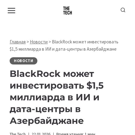
Перейти
к
содержимому
Главная
>
Новости
>
BlackRock может инвестировать
$1,5 миллиарда в ИИ и дата-центры в Азербайджане
НОВОСТИ
BlackRock может
инвестировать $1,5
миллиарда в ИИ и
дата-центры в
Азербайджане
The Tech
22.01.2026
Время чтения:
1
мин