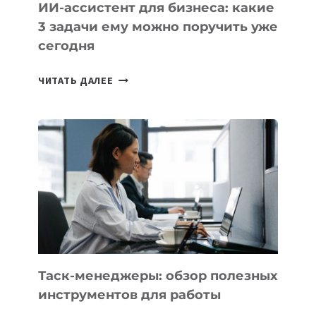
ИИ-ассистент для бизнеса: какие
3 задачи ему можно поручить уже
сегодня
ИИ-
ЧИТАТЬ ДАЛЕЕ
АССИСТЕНТ
ДЛЯ
БИЗНЕСА:
КАКИЕ
3
ЗАДАЧИ
ЕМУ
МОЖНО
ПОРУЧИТЬ
УЖЕ
СЕГОДНЯ
Таск-менеджеры: обзор полезных
инструментов для работы