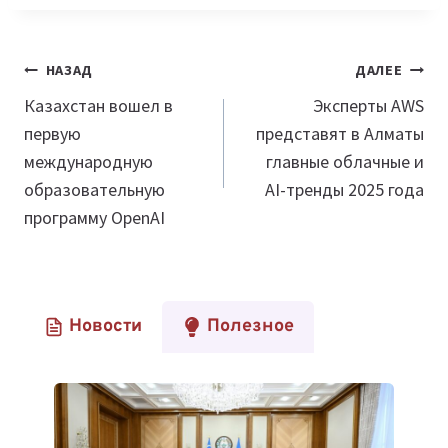
Навигация
НАЗАД
ДАЛЕЕ
по
Казахстан вошел в
Эксперты AWS
первую
представят в Алматы
записям
международную
главные облачные и
образовательную
AI-тренды 2025 года
программу OpenAI
Новости
Полезное