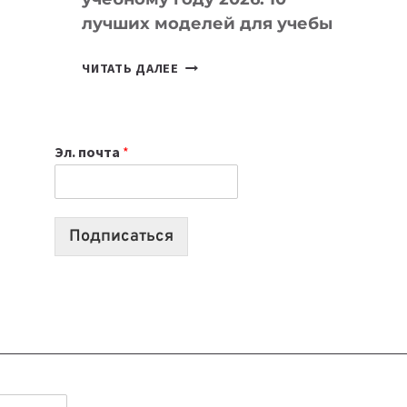
лучших моделей для учебы
КАКОЙ
ЧИТАТЬ ДАЛЕЕ
НОУТБУК
ВЫБРАТЬ
К
Эл. почта
*
УЧЕБНОМУ
ГОДУ
2026:
10
Подписаться
ЛУЧШИХ
МОДЕЛЕЙ
ДЛЯ
УЧЕБЫ