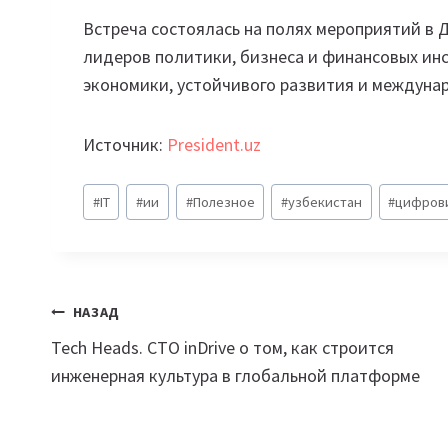
Встреча состоялась на полях мероприятий в Д
лидеров политики, бизнеса и финансовых ин
экономики, устойчивого развития и междуна
Источник:
President.uz
Метки
#
IT
#
ии
#
Полезное
#
узбекистан
#
цифров
записи:
Навигация
НАЗАД
Tech Heads. CTO inDrive о том, как строится
по
инженерная культура в глобальной платформе
записям