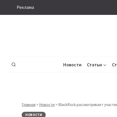
Перейти
Реклама
к
содержимому
Новости
Статьи
С
Главная
>
Новости
>
BlackRock рассматривает участи
НОВОСТИ