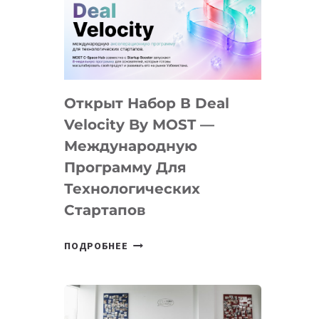
AI
YOUTH
CAMP
ДАЛ
30
Открыт Набор В Deal
ПОДРОСТКАМ
БИЛЕТ
Velocity By MOST —
В
Международную
IT-
Программу Для
ПРЕДПРИНИМАТЕЛЬСТВО
Технологических
Стартапов
ОТКРЫТ
ПОДРОБНЕЕ
НАБОР
В
DEAL
VELOCITY