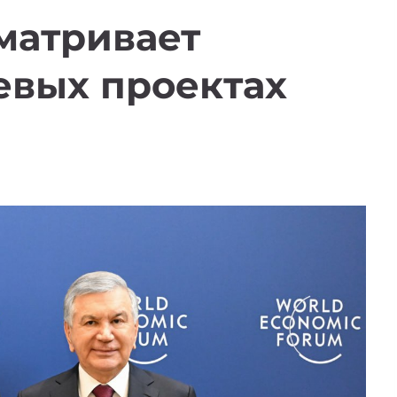
матривает
евых проектах