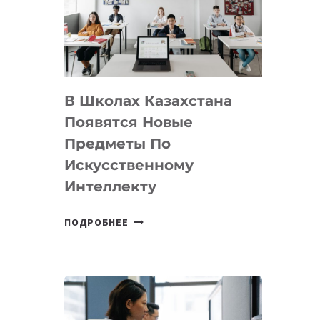
BY
MOST
—
МЕЖДУНАРОДНУЮ
ПРОГРАММУ
В Школах Казахстана
ДЛЯ
ТЕХНОЛОГИЧЕСКИХ
Появятся Новые
СТАРТАПОВ
Предметы По
Искусственному
Интеллекту
В
ПОДРОБНЕЕ
ШКОЛАХ
КАЗАХСТАНА
ПОЯВЯТСЯ
НОВЫЕ
ПРЕДМЕТЫ