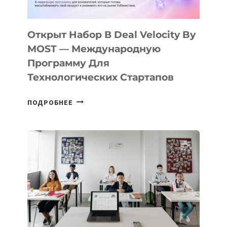
30
ПОДРОСТКАМ
БИЛЕТ
Открыт Набор В Deal Velocity By
В
MOST — Международную
IT-
Программу Для
ПРЕДПРИНИМАТЕЛЬСТВО
Технологических Стартапов
ОТКРЫТ
ПОДРОБНЕЕ
НАБОР
В
DEAL
VELOCITY
BY
MOST
—
МЕЖДУНАРОДНУЮ
ПРОГРАММУ
ДЛЯ