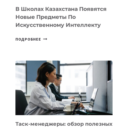
ТЕХНОЛОГИЧЕСКИХ
В Школах Казахстана Появятся
СТАРТАПОВ
Новые Предметы По
Искусственному Интеллекту
В
ПОДРОБНЕЕ
ШКОЛАХ
КАЗАХСТАНА
ПОЯВЯТСЯ
НОВЫЕ
ПРЕДМЕТЫ
ПО
ИСКУССТВЕННОМУ
ИНТЕЛЛЕКТУ
Таск-менеджеры: обзор полезных