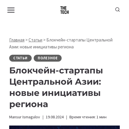
Перейти
к
содержимому
Главная
>
Статьи
>
Блокчейн-стартапы Центральной
Азии: новые инициативы региона
СТАТЬИ
ПОЛЕЗНОЕ
Блокчейн-стартапы
Центральной Азии:
новые инициативы
региона
Mansur Ismagulov
19.08.2024
Время чтения:
1
мин