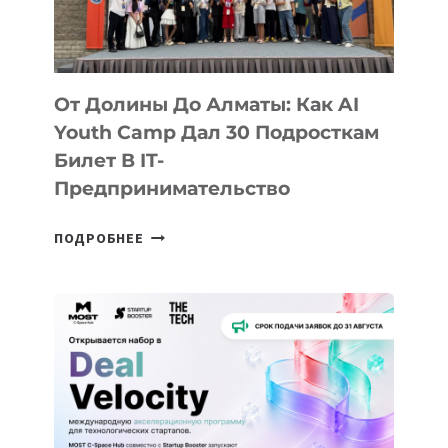
От Долины До Алматы: Как AI
Youth Camp Дал 30 Подросткам
Билет В IT-
Предпринимательство
ОТ
ПОДРОБНЕЕ
ДОЛИНЫ
ДО
АЛМАТЫ:
КАК
AI
YOUTH
CAMP
ДАЛ