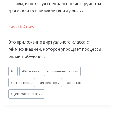
активы, используя специальные инструменты
для анализа и визуализации данных.
FocusED now
Это приложение виртуального класса с
геймификацией, которое упрощает процессы
онлайн-обучения.
Метки
#
IT
#
блокчейн
#
блокчейн-стартап
записи:
#
инвестиции
#
инвесторы
#
стартап
#
Центральная азия