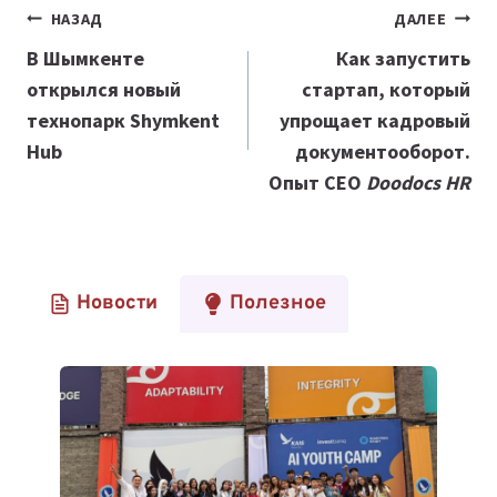
Навигация
НАЗАД
ДАЛЕЕ
по
В Шымкенте
Как запустить
открылся новый
стартап, который
записям
технопарк Shymkent
упрощает кадровый
Hub
документооборот.
Опыт СЕО
Doodocs HR
Новости
Полезное